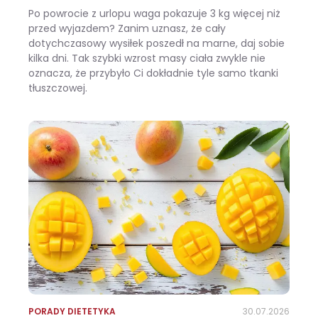
Po powrocie z urlopu waga pokazuje 3 kg więcej niż
przed wyjazdem? Zanim uznasz, że cały
dotychczasowy wysiłek poszedł na marne, daj sobie
kilka dni. Tak szybki wzrost masy ciała zwykle nie
oznacza, że przybyło Ci dokładnie tyle samo tkanki
tłuszczowej.
Wracasz z urlopu i waga pokazuje +3 kg? Zobacz, ile z tego to naprawdę tłuszcz
PORADY DIETETYKA
30.07.2026