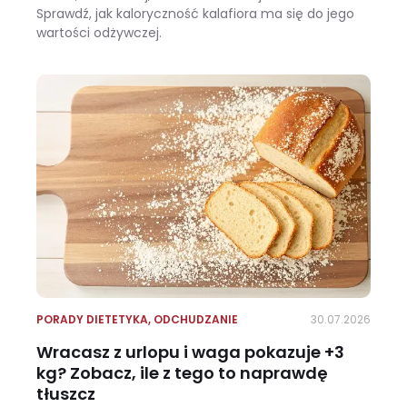
Sprawdź, jak kaloryczność kalafiora ma się do jego
wartości odżywczej.
Ile kalorii ma kalafior i czy warto jeść go na diecie?
PORADY DIETETYKA
,
ODCHUDZANIE
30.07.2026
Wracasz z urlopu i waga pokazuje +3
kg? Zobacz, ile z tego to naprawdę
tłuszcz