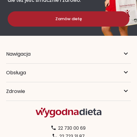
ale też jeść smacznie i zdrowo.
Zamów dietę
Nawigacja
Obsługa
Zdrowie
22 730 00 69
22 723 31 87