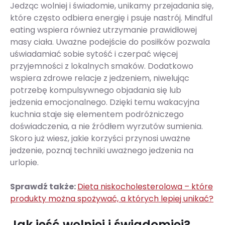
Jedząc wolniej i świadomie, unikamy przejadania się,
które często odbiera energię i psuje nastrój. Mindful
eating wspiera również utrzymanie prawidłowej
masy ciała. Uważne podejście do posiłków pozwala
uświadamiać sobie sytość i czerpać więcej
przyjemności z lokalnych smaków. Dodatkowo
wspiera zdrowe relacje z jedzeniem, niwelując
potrzebę kompulsywnego objadania się lub
jedzenia emocjonalnego. Dzięki temu wakacyjna
kuchnia staje się elementem podróżniczego
doświadczenia, a nie źródłem wyrzutów sumienia.
Skoro już wiesz, jakie korzyści przynosi uważne
jedzenie, poznaj techniki uważnego jedzenia na
urlopie.
Sprawdź także:
Dieta niskocholesterolowa – które
produkty można spożywać, a których lepiej unikać?
Jak jeść wolniej i świadomiej?