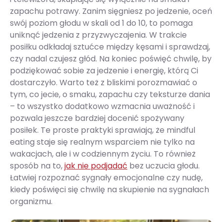
zapachu potrawy. Zanim sięgniesz po jedzenie, oceń
swój poziom głodu w skali od 1 do 10, to pomaga
uniknąć jedzenia z przyzwyczajenia. W trakcie
posiłku odkładaj sztućce między kęsami i sprawdzaj,
czy nadal czujesz głód. Na koniec poświęć chwilę, by
podziękować sobie za jedzenie i energię, którą Ci
dostarczyło. Warto też z bliskimi porozmawiać o
tym, co jecie, o smaku, zapachu czy teksturze dania
– to wszystko dodatkowo wzmacnia uważność i
pozwala jeszcze bardziej docenić spożywany
posiłek. Te proste praktyki sprawiają, że mindful
eating staje się realnym wsparciem nie tylko na
wakacjach, ale i w codziennym życiu. To również
sposób na to,
jak nie podjadać
bez uczucia głodu.
Łatwiej rozpoznać sygnały emocjonalne czy nudę,
kiedy poświęci się chwilę na skupienie na sygnałach
organizmu.