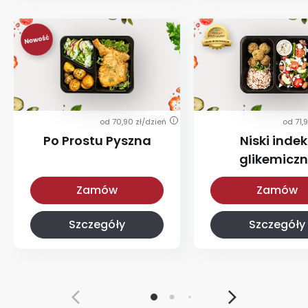
od 70,90 zł/dzień
od 71,
i
Po Prostu Pyszna
Niski indek
glikemicz
Po Prostu Pyszna
Z niskim IG
Zamów
Zamów
Szczegóły
Szczegóły