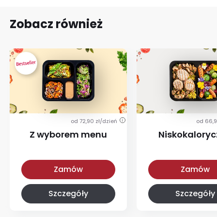
Zobacz również
od 72,90 zł/dzień
od 66,9
i
Z wyborem menu
Niskokalory
Z wyborem menu
Niskokaloryczna
Zamów
Zamów
Szczegóły
Szczegóły