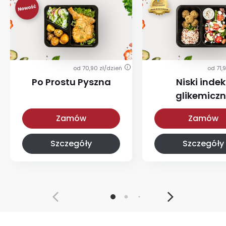
od 70,90 zł/dzień
od 71,
i
Po Prostu Pyszna
Niski indek
glikemicz
Po Prostu Pyszna
Z niskim IG
Zamów
Zamów
Szczegóły
Szczegóły