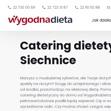
22 730 00 69
22 723 31 87
22 110 50 88
Jak dział
Catering diete
Siechnice
Marzysz o muskularnej sylwetce, ale Twoje dotyc
spełzły na niczym? Drogę do umięśnionego i silneg
od środka, przechodząc na właściwą dietę. Pom
catering dietetyczny do domu od WygodnaDieta.
pełnowartościowe posiłki będą wspierać Cię w w
wyrzeźbione ciało. Czy można chcieć czegoś więce