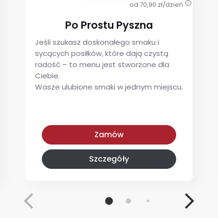
od 70,90 zł/dzień
i
Po Prostu Pyszna
Jeśli szukasz doskonałego smaku i
sycących posiłków, które dają czystą
radość – to menu jest stworzone dla
Ciebie.
Wasze ulubione smaki w jednym miejscu.
Po Prostu Pyszna
Zamów
Szczegóły