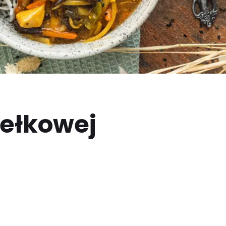
dełkowej