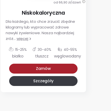
od 66,90 zł/dzień
i
Niskokaloryczna
Dla każdego, kto chce zrzucić zbędne
De
kilogramy lub wypracować zdrowe
ins
nawyki żywieniowe. Nasza najbardziej
utr
zróż
...
więcej
glu
15-25%
30-40%
40-55%
białko
tłuszcz
węglowodany
Niskokaloryczna
Z niskim IG
Zamów
Szczegóły