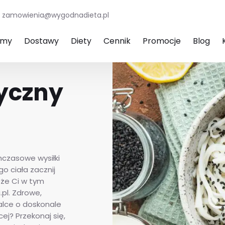
zamowienia@wygodnadieta.pl
amy
Dostawy
Diety
Cennik
Promocje
Blog
tyczny
hczasowe wysiłki
o ciała zacznij
oże Ci w tym
pl. Zdrowe,
alce o doskonale
j? Przekonaj się,