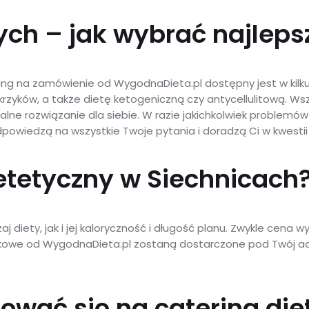
ch – jak wybrać najlepsz
ring na zamówienie od WygodnaDieta.pl dostępny jest w kilk
krzyków, a także dietę ketogeniczną czy antycellulitową. Ws
lne rozwiązanie dla siebie. W razie jakichkolwiek problemó
 odpowiedzą na wszystkie Twoje pytania i doradzą Ci w kwesti
dietetyczny w Siechnicach
diety, jak i jej kaloryczność i długość planu. Zwykle cena w
dełkowe od WygodnaDieta.pl zostaną dostarczone pod Twój a
ować się na catering die