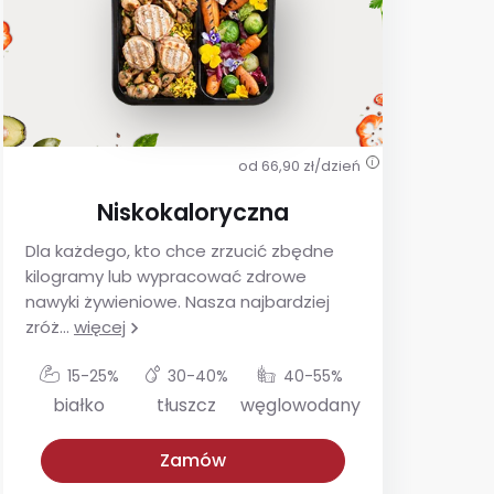
od 66,90 zł/dzień
i
Niskokaloryczna
Dla każdego, kto chce zrzucić zbędne
De
kilogramy lub wypracować zdrowe
ins
nawyki żywieniowe. Nasza najbardziej
utr
zróż
...
więcej
glu
15-25%
30-40%
40-55%
białko
tłuszcz
węglowodany
Niskokaloryczna
Z niskim IG
Zamów