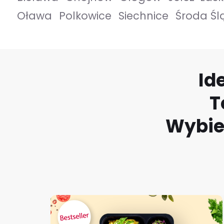
Oława
Polkowice
Siechnice
Środa Śl
Id
T
Wybier