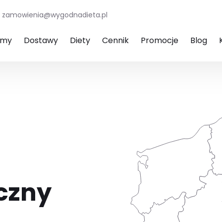
zamowienia@wygodnadieta.pl
amy
Dostawy
Diety
Cennik
Promocje
Blog
czny