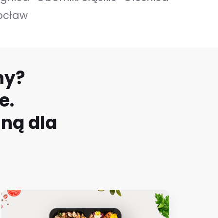
ocław
ny?
e.
lną dla