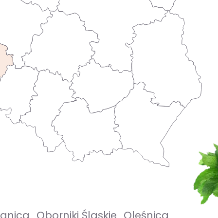
egnica
Oborniki Śląskie
Oleśnica