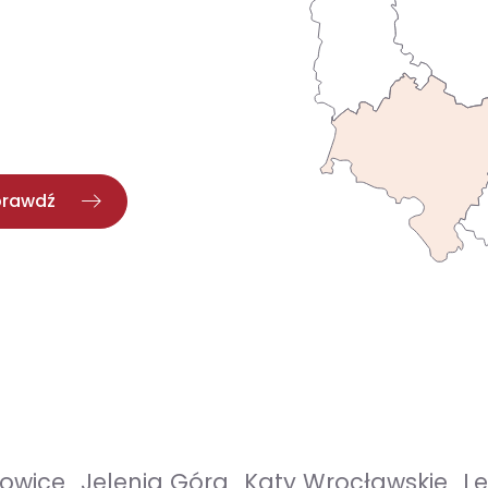
prawdź
kowice
Jelenia Góra
Kąty Wrocławskie
L