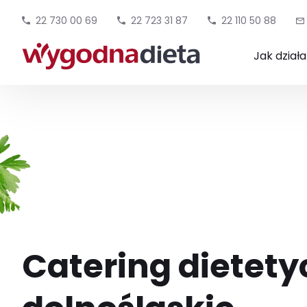
22 730 00 69
22 723 31 87
22 110 50 88
Jak dział
Catering dietety