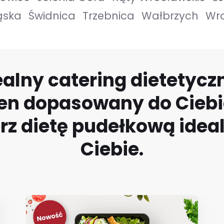
ąska
Świdnica
Trzebnica
Wałbrzych
Wr
ealny catering dietetycz
en dopasowany do Ciebi
z dietę pudełkową idea
Ciebie.