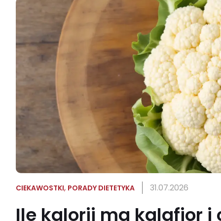
,
31.07.2026
CIEKAWOSTKI
PORADY DIETETYKA
Ile kalorii ma kalafior 