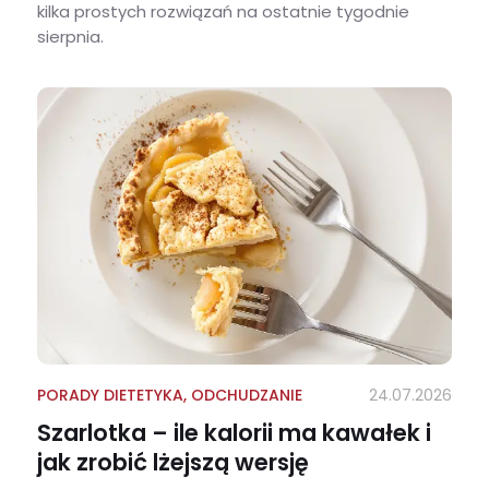
kilka prostych rozwiązań na ostatnie tygodnie
sierpnia.
Ostatnie tygodnie wakacji z dzieckiem w domu – jak nie skończyć na kanapkach i pizzy?
PORADY DIETETYKA
,
ODCHUDZANIE
24.07.2026
Szarlotka – ile kalorii ma kawałek i
jak zrobić lżejszą wersję