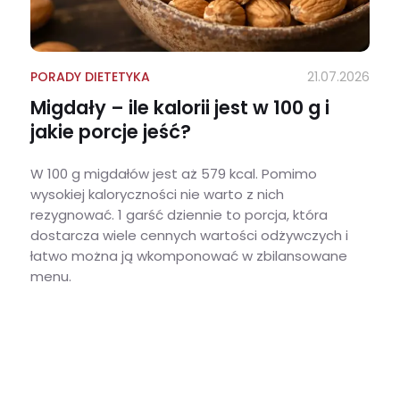
PORADY DIETETYKA
21.07.2026
Migdały – ile kalorii jest w 100 g i
jakie porcje jeść?
W 100 g migdałów jest aż 579 kcal. Pomimo
wysokiej kaloryczności nie warto z nich
rezygnować. 1 garść dziennie to porcja, która
dostarcza wiele cennych wartości odżywczych i
łatwo można ją wkomponować w zbilansowane
menu.
Migdały – ile kalorii jest w 100 g i jakie porcje jeść?