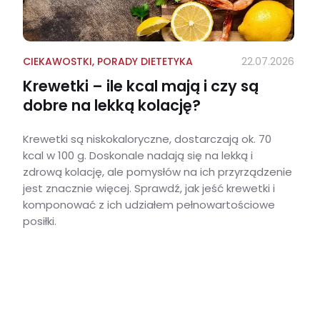
CIEKAWOSTKI
,
PORADY DIETETYKA
22.07.2026
Krewetki – ile kcal mają i czy są
dobre na lekką kolację?
Krewetki są niskokaloryczne, dostarczają ok. 70
kcal w 100 g. Doskonale nadają się na lekką i
zdrową kolację, ale pomysłów na ich przyrządzenie
jest znacznie więcej. Sprawdź, jak jeść krewetki i
komponować z ich udziałem pełnowartościowe
posiłki.
Krewetki – ile kcal mają i czy są dobre na lekką kolację?