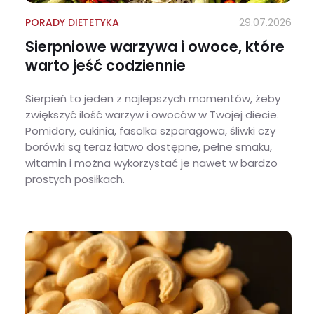
PORADY DIETETYKA
29.07.2026
Sierpniowe warzywa i owoce, które
warto jeść codziennie
Sierpień to jeden z najlepszych momentów, żeby
zwiększyć ilość warzyw i owoców w Twojej diecie.
Pomidory, cukinia, fasolka szparagowa, śliwki czy
borówki są teraz łatwo dostępne, pełne smaku,
witamin i można wykorzystać je nawet w bardzo
prostych posiłkach.
Sierpniowe warzywa i owoce, które warto jeść codziennie