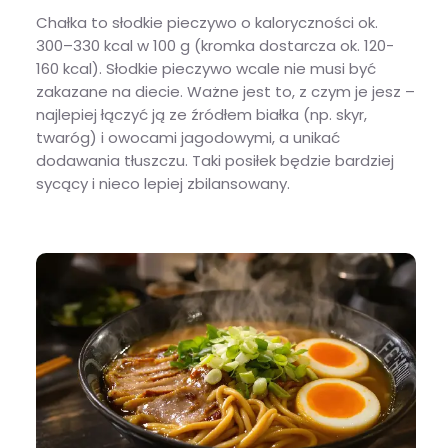
Chałka to słodkie pieczywo o kaloryczności ok.
300–330 kcal w 100 g (kromka dostarcza ok. 120-
160 kcal). Słodkie pieczywo wcale nie musi być
zakazane na diecie. Ważne jest to, z czym je jesz –
najlepiej łączyć ją ze źródłem białka (np. skyr,
twaróg) i owocami jagodowymi, a unikać
dodawania tłuszczu. Taki posiłek będzie bardziej
sycący i nieco lepiej zbilansowany.
Ile kalorii ma chałka i z czym najlepiej ją jeść na diecie