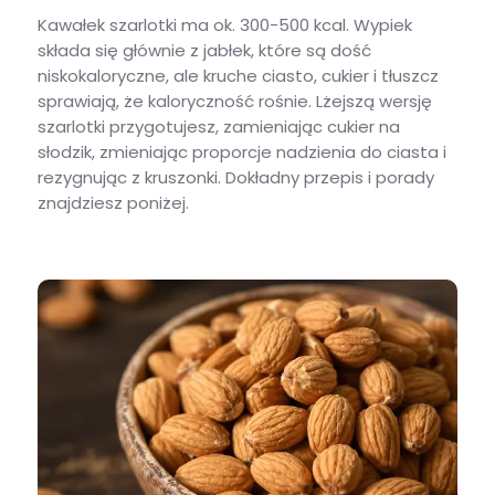
Kawałek szarlotki ma ok. 300-500 kcal. Wypiek
składa się głównie z jabłek, które są dość
niskokaloryczne, ale kruche ciasto, cukier i tłuszcz
sprawiają, że kaloryczność rośnie. Lżejszą wersję
szarlotki przygotujesz, zamieniając cukier na
słodzik, zmieniając proporcje nadzienia do ciasta i
rezygnując z kruszonki. Dokładny przepis i porady
znajdziesz poniżej.
Szarlotka – ile kalorii ma kawałek i jak zrobić lżejszą wersję