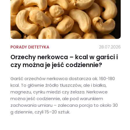
PORADY DIETETYKA
28.07.2026
Orzechy nerkowca – kcal w garści i
czy można je jeść codziennie?
Garść orzechów nerkowca dostarcza ok. 160-180
kcal. To głównie źródło tłuszczów, ale i białka,
magnezu, cynku miedzi czy żelaza. Nerkowce
można jeść codziennie, ale pod warunkiem
zachowania umiaru – zalecana porcja to około 30
g dziennie, czyli 15–20 sztuk.
Orzechy nerkowca – kcal w garści i czy można je jeść codziennie?