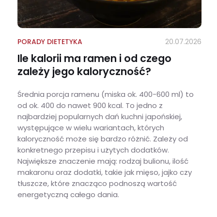
PORADY DIETETYKA
20.07.2026
Ile kalorii ma ramen i od czego
zależy jego kaloryczność?
Średnia porcja ramenu (miska ok. 400-600 ml) to
od ok. 400 do nawet 900 kcal. To jedno z
najbardziej popularnych dań kuchni japońskiej,
występujące w wielu wariantach, których
kaloryczność może się bardzo różnić. Zależy od
konkretnego przepisu i użytych dodatków.
Największe znaczenie mają: rodzaj bulionu, ilość
makaronu oraz dodatki, takie jak mięso, jajko czy
tłuszcze, które znacząco podnoszą wartość
energetyczną całego dania.
Ile kalorii ma ramen i od czego zależy jego kaloryczność?