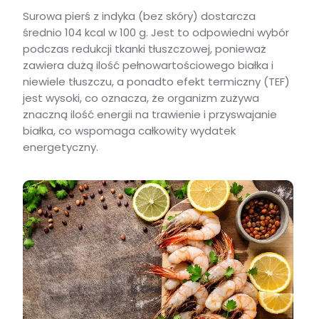
Surowa pierś z indyka (bez skóry) dostarcza
średnio 104 kcal w 100 g. Jest to odpowiedni wybór
podczas redukcji tkanki tłuszczowej, ponieważ
zawiera dużą ilość pełnowartościowego białka i
niewiele tłuszczu, a ponadto efekt termiczny (TEF)
jest wysoki, co oznacza, że organizm zużywa
znaczną ilość energii na trawienie i przyswajanie
białka, co wspomaga całkowity wydatek
energetyczny.
Ile kcal ma pierś z indyka i dlaczego to dobry wybór na redukcji?