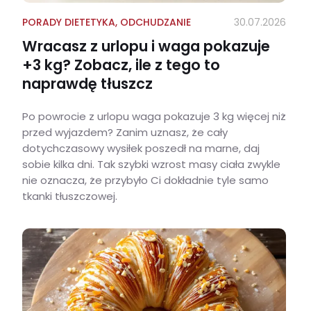
PORADY DIETETYKA
,
ODCHUDZANIE
30.07.2026
Wracasz z urlopu i waga pokazuje
+3 kg? Zobacz, ile z tego to
naprawdę tłuszcz
Po powrocie z urlopu waga pokazuje 3 kg więcej niż
przed wyjazdem? Zanim uznasz, że cały
dotychczasowy wysiłek poszedł na marne, daj
sobie kilka dni. Tak szybki wzrost masy ciała zwykle
nie oznacza, że przybyło Ci dokładnie tyle samo
tkanki tłuszczowej.
Wracasz z urlopu i waga pokazuje +3 kg? Zobacz, ile z tego to naprawdę tłuszcz