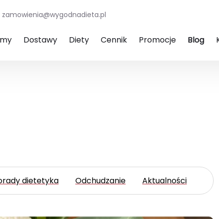
zamowienia@wygodnadieta.pl
amy
Dostawy
Diety
Cennik
Promocje
Blog
orady dietetyka
Odchudzanie
Aktualności