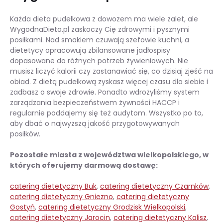
Każda dieta pudełkowa z dowozem ma wiele zalet, ale
WygodnaDieta.pl zaskoczy Cię zdrowymi i pysznymi
posiłkami. Nad smakiem czuwają szefowie kuchni, a
dietetycy opracowują zbilansowane jadłospisy
dopasowane do różnych potrzeb żywieniowych. Nie
musisz liczyć kalorii czy zastanawiać się, co dzisiaj zjeść na
obiad. Z dietą pudełkową zyskasz więcej czasu dla siebie i
zadbasz o swoje zdrowie. Ponadto wdrożyliśmy system
zarządzania bezpieczeństwem żywności HACCP i
regularnie poddajemy się też audytom. Wszystko po to,
aby dbać o najwyższą jakość przygotowywanych
posiłków.
Pozostałe miasta z województwa wielkopolskiego, w
których oferujemy darmową dostawę:
catering dietetyczny Buk
,
catering dietetyczny Czarnków
,
catering dietetyczny Gniezno
,
catering dietetyczny
Gostyń
,
catering dietetyczny Grodzisk Wielkopolski
,
catering dietetyczny Jarocin
,
catering dietetyczny Kalisz
,