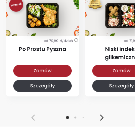
od 70,90 zł/dzień
od 71,
i
Po Prostu Pyszna
Niski indek
glikemicz
Po Prostu Pyszna
Z niskim IG
Zamów
Zamów
Szczegóły
Szczegóły