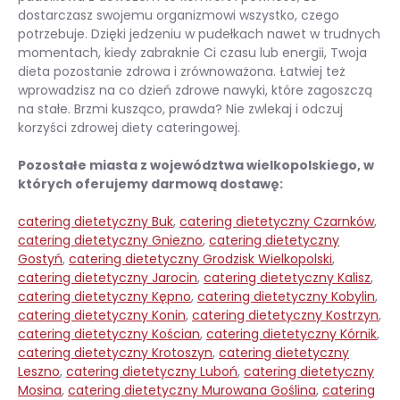
dostarczasz swojemu organizmowi wszystko, czego
potrzebuje. Dzięki jedzeniu w pudełkach nawet w trudnych
momentach, kiedy zabraknie Ci czasu lub energii, Twoja
dieta pozostanie zdrowa i zrównoważona. Łatwiej też
wprowadzisz na co dzień zdrowe nawyki, które zagoszczą
na stałe. Brzmi kusząco, prawda? Nie zwlekaj i odczuj
korzyści zdrowej diety cateringowej.
Pozostałe miasta z województwa wielkopolskiego, w
których oferujemy darmową dostawę:
catering dietetyczny Buk
,
catering dietetyczny Czarnków
,
catering dietetyczny Gniezno
,
catering dietetyczny
Gostyń
,
catering dietetyczny Grodzisk Wielkopolski
,
catering dietetyczny Jarocin
,
catering dietetyczny Kalisz
,
catering dietetyczny Kępno
,
catering dietetyczny Kobylin
,
catering dietetyczny Konin
,
catering dietetyczny Kostrzyn
,
catering dietetyczny Kościan
,
catering dietetyczny Kórnik
,
catering dietetyczny Krotoszyn
,
catering dietetyczny
Leszno
,
catering dietetyczny Luboń
,
catering dietetyczny
Mosina
,
catering dietetyczny Murowana Goślina
,
catering