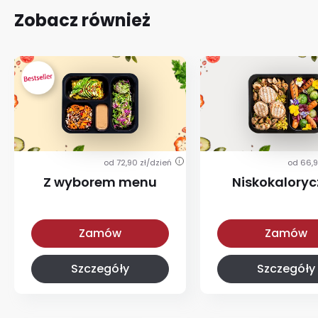
Zobacz również
od 72,90 zł/dzień
od 66,9
i
Z wyborem menu
Niskokalory
Z wyborem menu
Niskokaloryczna
Zamów
Zamów
Szczegóły
Szczegóły