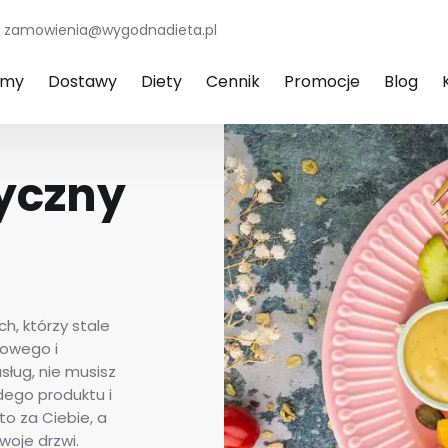
zamowienia@wygodnadieta.pl
amy
Dostawy
Diety
Cennik
Promocje
Blog
tyczny
h, którzy stale
rowego i
sług, nie musisz
dego produktu i
o za Ciebie, a
oje drzwi.