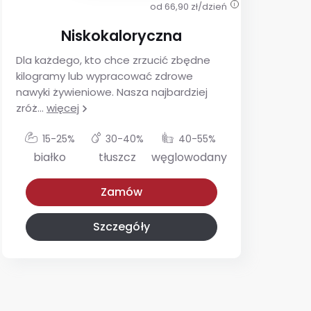
od 66,90 zł/dzień
i
Niskokaloryczna
Dla każdego, kto chce zrzucić zbędne
De
kilogramy lub wypracować zdrowe
ins
nawyki żywieniowe. Nasza najbardziej
utr
zróż
...
więcej
glu
15-25%
30-40%
40-55%
białko
tłuszcz
węglowodany
Niskokaloryczna
Z niskim IG
Zamów
Szczegóły