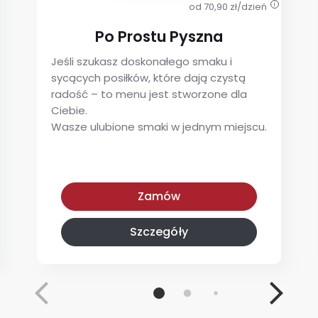
od 70,90 zł/dzień
i
Po Prostu Pyszna
Jeśli szukasz doskonałego smaku i
sycących posiłków, które dają czystą
radość – to menu jest stworzone dla
Ciebie.
Wasze ulubione smaki w jednym miejscu.
Po Prostu Pyszna
Zamów
Szczegóły