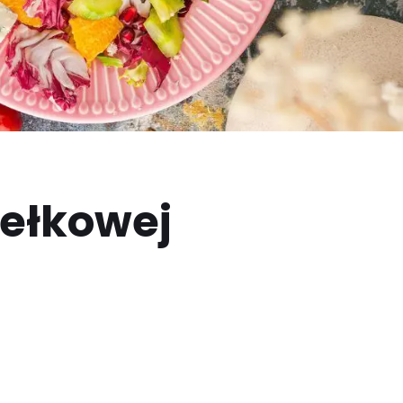
dełkowej