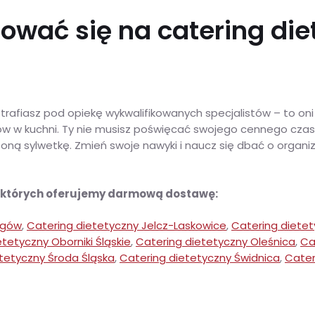
ować się na catering die
trafiasz pod opiekę wykwalifikowanych specjalistów – to oni
łków w kuchni. Ty nie musisz poświęcać swojego cennego cza
 sylwetkę. Zmień swoje nawyki i naucz się dbać o organizm
w których oferujemy darmową dostawę:
ogów
,
Catering dietetyczny Jelcz-Laskowice
,
Catering dietet
tetyczny Oborniki Śląskie
,
Catering dietetyczny Oleśnica
,
Ca
tetyczny Środa Śląska
,
Catering dietetyczny Świdnica
,
Cater