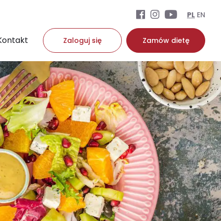
PL
EN
Kontakt
Zaloguj się
Zamów dietę