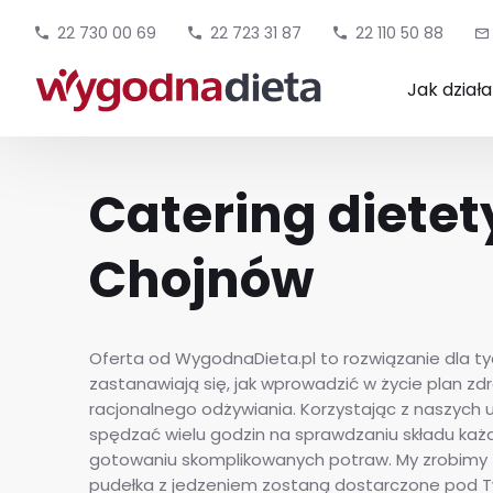
22 730 00 69
22 723 31 87
22 110 50 88
Jak dział
Catering diete
Chojnów
Oferta od WygodnaDieta.pl to rozwiązanie dla tyc
zastanawiają się, jak wprowadzić w życie plan zd
racjonalnego odżywiania. Korzystając z naszych u
spędzać wielu godzin na sprawdzaniu składu każ
gotowaniu skomplikowanych potraw. My zrobimy t
pudełka z jedzeniem zostaną dostarczone pod Tw