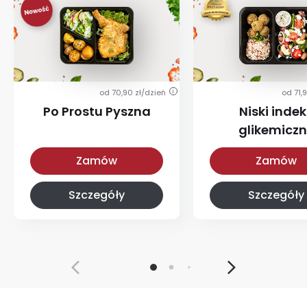
od 70,90 zł/dzień
od 71,
i
Po Prostu Pyszna
Niski indek
glikemicz
Po Prostu Pyszna
Z niskim IG
Zamów
Zamów
Szczegóły
Szczegóły