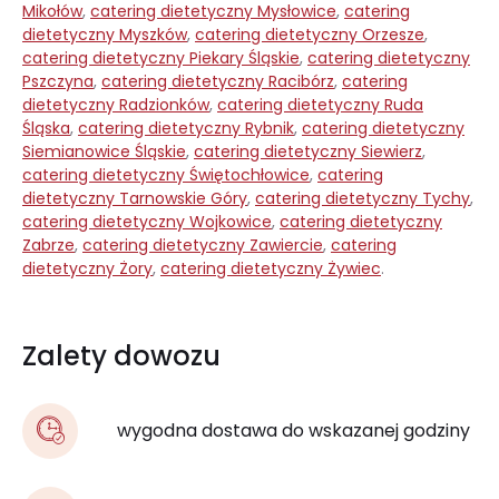
Mikołów
,
catering dietetyczny Mysłowice
,
catering
dietetyczny Myszków
,
catering dietetyczny Orzesze
,
catering dietetyczny Piekary Śląskie
,
catering dietetyczny
Pszczyna
,
catering dietetyczny Racibórz
,
catering
dietetyczny Radzionków
,
catering dietetyczny Ruda
Śląska
,
catering dietetyczny Rybnik
,
catering dietetyczny
Siemianowice Śląskie
,
catering dietetyczny Siewierz
,
catering dietetyczny Świętochłowice
,
catering
dietetyczny Tarnowskie Góry
,
catering dietetyczny Tychy
,
catering dietetyczny Wojkowice
,
catering dietetyczny
Zabrze
,
catering dietetyczny Zawiercie
,
catering
dietetyczny Żory
,
catering dietetyczny Żywiec
.
Zalety dowozu
wygodna dostawa do wskazanej godziny