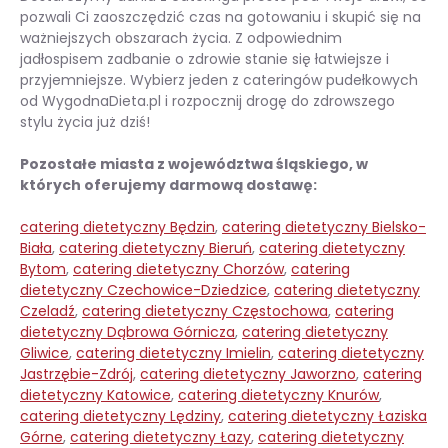
pozwali Ci zaoszczędzić czas na gotowaniu i skupić się na
ważniejszych obszarach życia. Z odpowiednim
jadłospisem zadbanie o zdrowie stanie się łatwiejsze i
przyjemniejsze. Wybierz jeden z cateringów pudełkowych
od WygodnaDieta.pl i rozpocznij drogę do zdrowszego
stylu życia już dziś!
Pozostałe miasta z województwa śląskiego, w
których oferujemy darmową dostawę:
catering dietetyczny Będzin
,
catering dietetyczny Bielsko-
Biała
,
catering dietetyczny Bieruń
,
catering dietetyczny
Bytom
,
catering dietetyczny Chorzów
,
catering
dietetyczny Czechowice-Dziedzice
,
catering dietetyczny
Czeladź
,
catering dietetyczny Częstochowa
,
catering
dietetyczny Dąbrowa Górnicza
,
catering dietetyczny
Gliwice
,
catering dietetyczny Imielin
,
catering dietetyczny
Jastrzębie-Zdrój
,
catering dietetyczny Jaworzno
,
catering
dietetyczny Katowice
,
catering dietetyczny Knurów
,
catering dietetyczny Lędziny
,
catering dietetyczny Łaziska
Górne
,
catering dietetyczny Łazy
,
catering dietetyczny