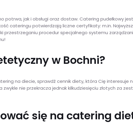
potrwa, jak i obsługi oraz dostaw. Catering pudełkowy jes
ć cateringu potwierdzają liczne certyfikaty: m.in. Najwyższ
ęki przestrzeganiu procedur specjalnego systemu zarządza
mu!
ietetyczny w Bochni?
catering na diecie, sprawdź cennik diety, która Cię interesuj
na zwykle nie przekracza jednak kilkudziesięciu złotych za z
ować się na catering die