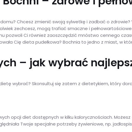
 Bochni – zdrowe i pełno
omu? Chcesz zmienić swoją sylwetkę i zadbać o zdrowie? W
kolwiek zechcesz, mogą trafiać smaczne i pełnowartościowe pos
omu pozwoli Ci również zaoszczędzić mnóstwo cennego czasu
esowała Cię dieta pudełkowa? Bochnia to jedno z miast, w k
ch – jak wybrać najlepsz
dietę wybrać? Skonsultuj się zatem z dietetykiem, który dora
awych opcji diet dostępnych w kilku kalorycznościach. Może
lędniała Twoje specjalne potrzeby żywieniowe, np. jadłospis 