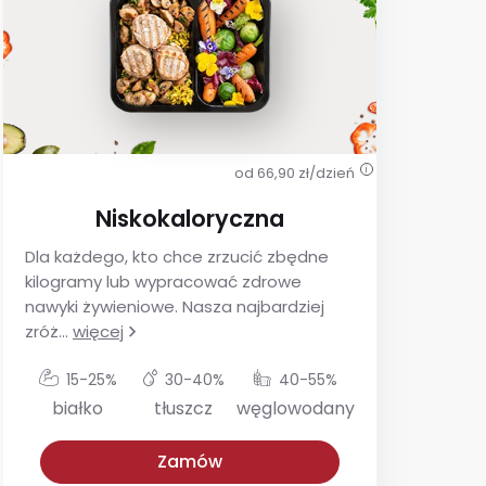
od 66,90 zł/dzień
i
Niskokaloryczna
Dla każdego, kto chce zrzucić zbędne
De
kilogramy lub wypracować zdrowe
ins
nawyki żywieniowe. Nasza najbardziej
utr
zróż
...
więcej
glu
15-25%
30-40%
40-55%
białko
tłuszcz
węglowodany
Niskokaloryczna
Z niskim IG
Zamów