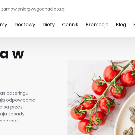
zamowienia@wygodnadieta.pl
amy
Dostawy
Diety
Cennik
Promocje
Blog
wa w
as cateringu
ają odpowiednie
e są przez
nają zasady
maczne i