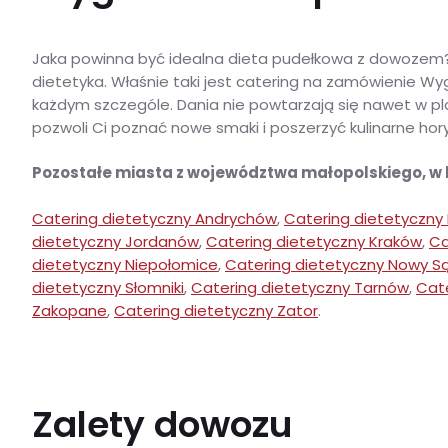
Jaka powinna być idealna dieta pudełkowa z dowozem
dietetyka. Właśnie taki jest catering na zamówienie W
każdym szczególe. Dania nie powtarzają się nawet w pl
pozwoli Ci poznać nowe smaki i poszerzyć kulinarne hor
Pozostałe miasta z województwa małopolskiego, w
Catering dietetyczny Andrychów
,
Catering dietetyczny
dietetyczny Jordanów
,
Catering dietetyczny Kraków
,
Ca
dietetyczny Niepołomice
,
Catering dietetyczny Nowy S
dietetyczny Słomniki
,
Catering dietetyczny Tarnów
,
Cat
Zakopane
,
Catering dietetyczny Zator
.
Zalety dowozu