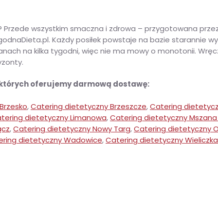
? Przede wszystkim smaczna i zdrowa – przygotowana prze
ygodnaDieta.pl. Każdy posiłek powstaje na bazie starannie
anach na kilka tygodni, więc nie ma mowy o monotonii. Wręc
yzonty.
 których oferujemy darmową dostawę:
 Brzesko
,
Catering dietetyczny Brzeszcze
,
Catering dietetyc
tering dietetyczny Limanowa
,
Catering dietetyczny Mszana
ącz
,
Catering dietetyczny Nowy Targ
,
Catering dietetyczny O
ering dietetyczny Wadowice
,
Catering dietetyczny Wieliczka