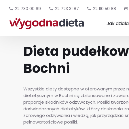
22 730 00 69
22 723 31 87
22 110 50 88
Jak dział
Dieta pudełko
Bochni
Wszystkie diety dostępne w oferowanym przez n
dietetycznym w Bochni są zbilansowane i zawier
proporcje składników odżywczych. Posiłki tworzon
doświadczonych dietetyków, którzy doskonale z
zdrowego odżywiania i wiedzą, jak przyrządzać s
pełnowartościowe posiłki.