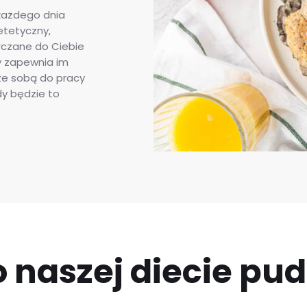
każdego dnia
etetyczny,
rczane do Ciebie
y zapewnia im
e sobą do pracy
dy będzie to
 naszej diecie pu