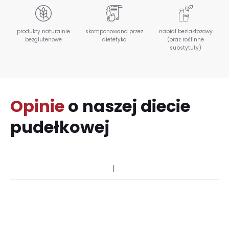
produkty naturalnie
skomponowana przez
nabiał bezlaktozowy
bezglutenowe
dietetyka
(oraz roślinne
substytuty)
Opinie
o naszej diecie
pudełkowej