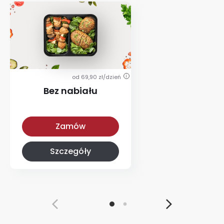
od 69,90 zł/dzień
i
Bez nabiału
Bez nabiału
Zamów
Szczegóły