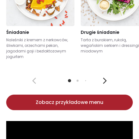
Śniadanie
Drugie śniadanie
Naleśniki z kremem z nerkowców,
Tarta z burakiem, rukolą,
śliwkami, orzechami pekan,
wegańskim serkiem i dressing
jagodami goji i bezlaktozowym
miodowym
jogurtem
Zobacz przykładowe menu