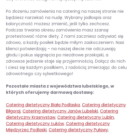
Po złożeniu zamówienia na catering na naszej stronie nie
będziesz narzekać na nudę. Wybrany jadłospis oraz
kaloryczność możesz zmienić, jeśli tylko zechcesz.
Podczas trwania okresu zamówienia masz szansę
przetestować różne diety. Z nami zaczniesz odżywiać się
zdrowo, a każdy posiłek będzie miłym zaskoczeniem. Nasi
klienci potwierdzają – na naszej diecie nie odczuwają
głodu i pokus sięgnięcia po niezdrowe przekąski, a
zdrowsze jedzenie staje się przyjemnością. Dołącz do nich
i ciesz się każdym posiłkiem, z radością zmierzając do celu
zdrowotnego czy sylwetkowego!
Pozostałe miasta z województwa lubelskiego, w
których oferujemy darmową dostawę:
Catering dietetyczny Biała Podlaska
,
Catering dietetyczny
Biłgoraj
,
Catering dietetyczny Janów Lubelski
,
Catering
dietetyczny Krasnystaw
,
Catering dietetyczny Lublin
,
Catering dietetyczny Łuków
,
Catering dietetyczny
Międzyrzec Podlaski
,
Catering dietetyczny Puławy
,