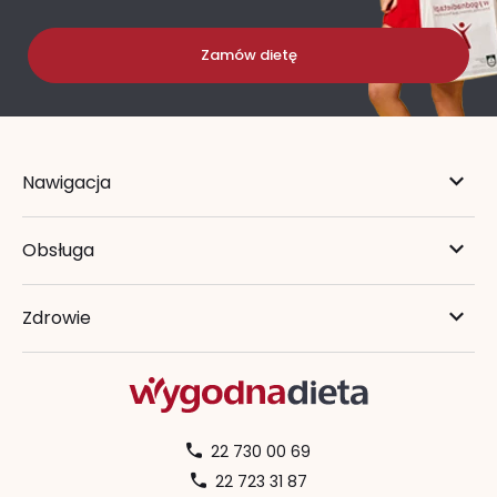
Zamów dietę
Nawigacja
Obsługa
Zdrowie
22 730 00 69
22 723 31 87