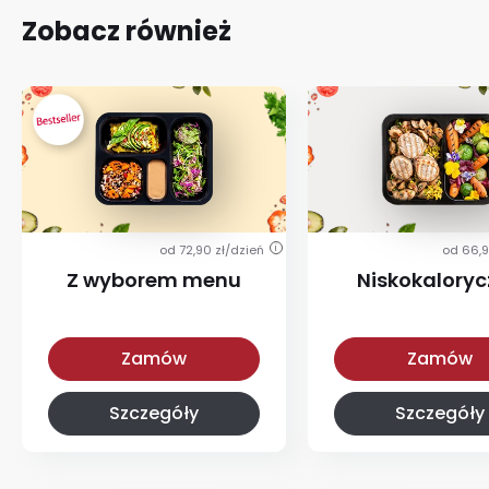
Zobacz również
od 72,90 zł/dzień
od 66,9
i
Z wyborem menu
Niskokalory
Z wyborem menu
Niskokaloryczna
Zamów
Zamów
Szczegóły
Szczegóły