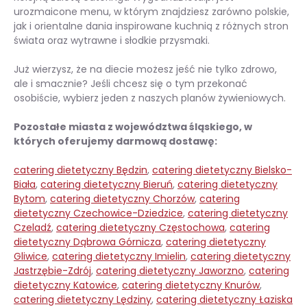
urozmaicone menu, w którym znajdziesz zarówno polskie,
jak i orientalne dania inspirowane kuchnią z różnych stron
świata oraz wytrawne i słodkie przysmaki.
Już wierzysz, że na diecie możesz jeść nie tylko zdrowo,
ale i smacznie? Jeśli chcesz się o tym przekonać
osobiście, wybierz jeden z naszych planów żywieniowych.
Pozostałe miasta z województwa śląskiego, w
których oferujemy darmową dostawę:
catering dietetyczny Będzin
,
catering dietetyczny Bielsko-
Biała
,
catering dietetyczny Bieruń
,
catering dietetyczny
Bytom
,
catering dietetyczny Chorzów
,
catering
dietetyczny Czechowice-Dziedzice
,
catering dietetyczny
Czeladź
,
catering dietetyczny Częstochowa
,
catering
dietetyczny Dąbrowa Górnicza
,
catering dietetyczny
Gliwice
,
catering dietetyczny Imielin
,
catering dietetyczny
Jastrzębie-Zdrój
,
catering dietetyczny Jaworzno
,
catering
dietetyczny Katowice
,
catering dietetyczny Knurów
,
catering dietetyczny Lędziny
,
catering dietetyczny Łaziska