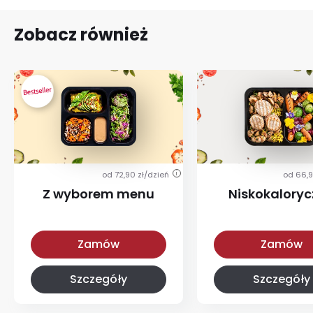
Zobacz również
od 72,90 zł/dzień
od 66,9
i
Z wyborem menu
Niskokalory
Z wyborem menu
Niskokaloryczna
Zamów
Zamów
Szczegóły
Szczegóły