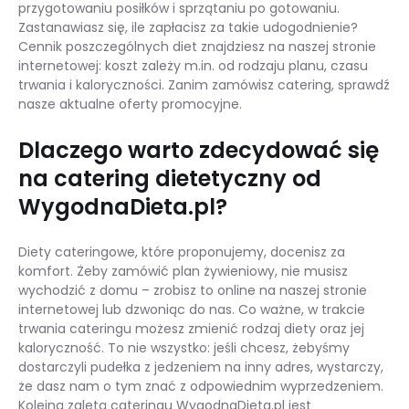
przygotowaniu posiłków i sprzątaniu po gotowaniu.
Zastanawiasz się, ile zapłacisz za takie udogodnienie?
Cennik poszczególnych diet znajdziesz na naszej stronie
internetowej: koszt zależy m.in. od rodzaju planu, czasu
trwania i kaloryczności. Zanim zamówisz catering, sprawdź
nasze aktualne oferty promocyjne.
Dlaczego warto zdecydować się
na catering dietetyczny od
WygodnaDieta.pl?
Diety cateringowe, które proponujemy, docenisz za
komfort. Żeby zamówić plan żywieniowy, nie musisz
wychodzić z domu – zrobisz to online na naszej stronie
internetowej lub dzwoniąc do nas. Co ważne, w trakcie
trwania cateringu możesz zmienić rodzaj diety oraz jej
kaloryczność. To nie wszystko: jeśli chcesz, żebyśmy
dostarczyli pudełka z jedzeniem na inny adres, wystarczy,
że dasz nam o tym znać z odpowiednim wyprzedzeniem.
Kolejną zaletą cateringu WygodnaDieta.pl jest