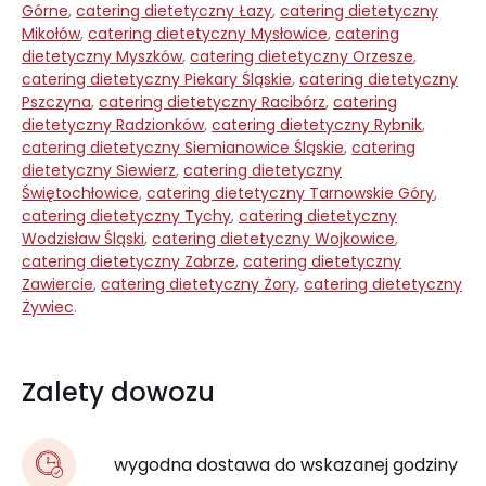
Górne
,
catering dietetyczny Łazy
,
catering dietetyczny
Mikołów
,
catering dietetyczny Mysłowice
,
catering
dietetyczny Myszków
,
catering dietetyczny Orzesze
,
catering dietetyczny Piekary Śląskie
,
catering dietetyczny
Pszczyna
,
catering dietetyczny Racibórz
,
catering
dietetyczny Radzionków
,
catering dietetyczny Rybnik
,
catering dietetyczny Siemianowice Śląskie
,
catering
dietetyczny Siewierz
,
catering dietetyczny
Świętochłowice
,
catering dietetyczny Tarnowskie Góry
,
catering dietetyczny Tychy
,
catering dietetyczny
Wodzisław Śląski
,
catering dietetyczny Wojkowice
,
catering dietetyczny Zabrze
,
catering dietetyczny
Zawiercie
,
catering dietetyczny Żory
,
catering dietetyczny
Żywiec
.
Zalety dowozu
wygodna dostawa do wskazanej godziny