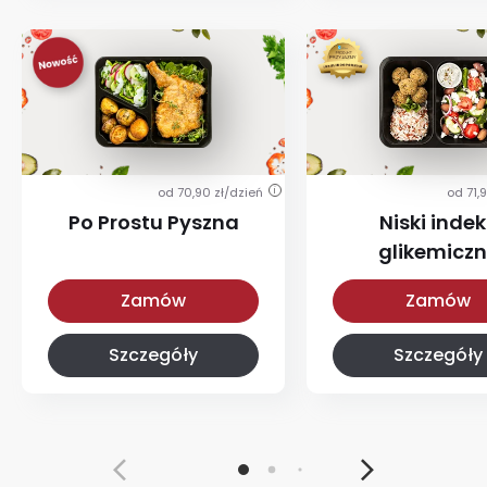
od 70,90 zł/dzień
od 71,
i
Po Prostu Pyszna
Niski indek
glikemicz
Po Prostu Pyszna
Z niskim IG
Zamów
Zamów
Szczegóły
Szczegóły