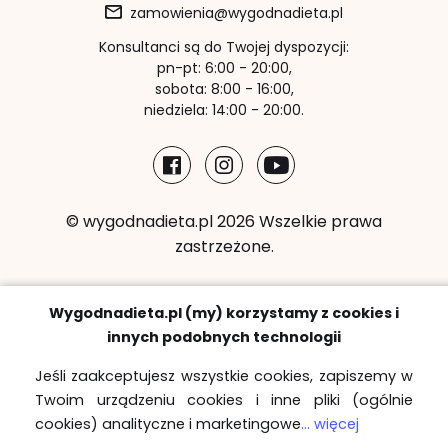
zamowienia@wygodnadieta.pl
Konsultanci są do Twojej dyspozycji:
pn-pt: 6:00 - 20:00,
sobota: 8:00 - 16:00,
niedziela: 14:00 - 20:00.
© wygodnadieta.pl 2026 Wszelkie prawa
zastrzeżone.
Metody płatności:
Wygodnadieta.pl (my) korzystamy z cookies i
innych podobnych technologii
Jeśli zaakceptujesz wszystkie cookies, zapiszemy w
Twoim urządzeniu cookies i inne pliki (ogólnie
Strefy bezpłatnych dostaw
cookies) analityczne i marketingowe
... więcej