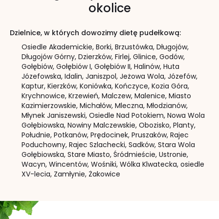
okolice
Dzielnice, w których dowozimy dietę pudełkową:
Osiedle Akademickie,
Borki,
Brzustówka,
Długojów,
Długojów Górny,
Dzierzków,
Firlej,
Glinice,
Godów,
Gołębiów,
Gołębiów I,
Gołębiów II,
Halinów,
Huta
Józefowska,
Idalin,
Janiszpol,
Jeżowa Wola,
Józefów,
Kaptur,
Kierzków,
Koniówka,
Kończyce,
Kozia Góra,
Krychnowice,
Krzewień,
Malczew,
Malenice,
Miasto
Kazimierzowskie,
Michałów,
Mleczna,
Młodzianów,
Młynek Janiszewski,
Osiedle Nad Potokiem,
Nowa Wola
Gołębiowska,
Nowiny Malczewskie,
Obozisko,
Planty,
Południe,
Potkanów,
Prędocinek,
Pruszaków,
Rajec
Poduchowny,
Rajec Szlachecki,
Sadków,
Stara Wola
Gołębiowska,
Stare Miasto,
Śródmieście,
Ustronie,
Wacyn,
Wincentów,
Wośniki,
Wólka Klwatecka,
osiedle
XV-lecia,
Zamłynie,
Żakowice