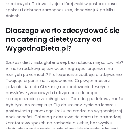
smakowych. To inwestycja, której zyski w postaci czasu,
spokoju i dobrego samopoczucia, docenisz już po kilku
dniach.
Dlaczego warto zdecydować się
na catering dietetyczny od
WygodnaDieta.pl?
Szukasz diety niskoglutenowej, bez nabiału, mięsa czy ryb?
A może redukcyjnej czy wspomagającej organizm na
różnych poziomach? Profesjonaliści zadbają o odżywienie
Twojego organizmu i zapewnienie Ci przyjemności z
jedzenia. A to da Ci szansę na zbudowanie trwałych
nawyków żywieniowych i utrzymanie dobrego
samopoczucia przez długi czas. Catering pudełkowy może
być tym, co zainspiruje Cię do zmiany życia na lepsze i
postawienia pierwszego kroku na drodze do wygodniejszej
codzienności. Catering z dostawą do domu to najbardziej
komfortowy sposób na zadbanie o siebie, bez wysiłku.
Kiedy niespodziewanie Twoje plany lub decyzja w kwestii