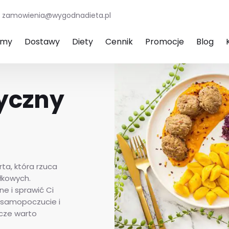
zamowienia@wygodnadieta.pl
amy
Dostawy
Diety
Cennik
Promocje
Blog
tyczny
ta, która rzuca
łkowych.
e i sprawić Ci
e samopoczucie i
zcze warto