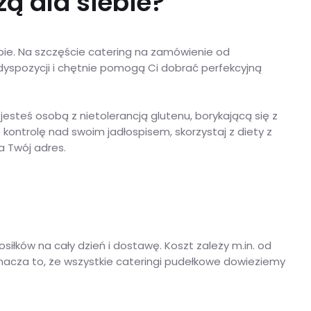
ą dla siebie?
bie. Na szczęście catering na zamówienie od
 dyspozycji i chętnie pomogą Ci dobrać perfekcyjną
jesteś osobą z nietolerancją glutenu, borykającą się z
ntrolę nad swoim jadłospisem, skorzystaj z diety z
a Twój adres.
iłków na cały dzień i dostawę. Koszt zależy m.in. od
znacza to, że wszystkie cateringi pudełkowe dowieziemy