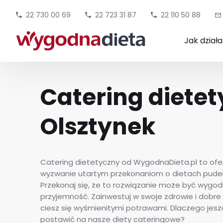
22 730 00 69
22 723 31 87
22 110 50 88
Jak dział
Catering diete
Olsztynek
Catering dietetyczny od WygodnaDieta.pl to ofer
wyzwanie utartym przekonaniom o dietach pude
Przekonaj się, że to rozwiązanie może być wygodn
przyjemność. Zainwestuj w swoje zdrowie i dobr
ciesz się wyśmienitymi potrawami. Dlaczego jes
postawić na nasze diety cateringowe?