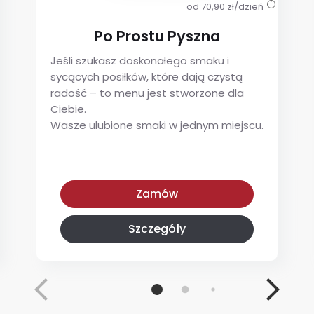
od 70,90 zł/dzień
i
Po Prostu Pyszna
Jeśli szukasz doskonałego smaku i
sycących posiłków, które dają czystą
radość – to menu jest stworzone dla
Ciebie.
Wasze ulubione smaki w jednym miejscu.
Po Prostu Pyszna
Zamów
Szczegóły