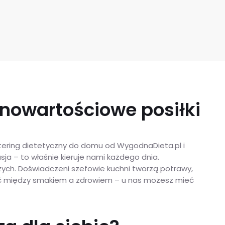
łnowartościowe posiłki
catering dietetyczny do domu od WygodnaDieta.pl i
a – to właśnie kieruje nami każdego dnia.
zych. Doświadczeni szefowie kuchni tworzą potrawy,
rać między smakiem a zdrowiem – u nas możesz mieć