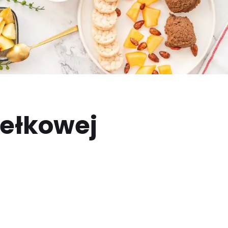
dełkowej