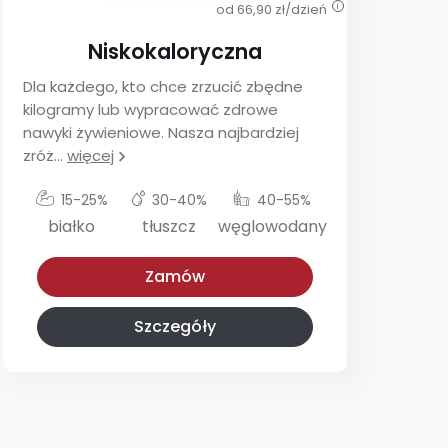
od 66,90 zł/dzień
i
Niskokaloryczna
Dla każdego, kto chce zrzucić zbędne
De
kilogramy lub wypracować zdrowe
ins
nawyki żywieniowe. Nasza najbardziej
utr
zróż
...
więcej
glu
15-25%
30-40%
40-55%
białko
tłuszcz
węglowodany
Niskokaloryczna
Z niskim IG
Zamów
Szczegóły