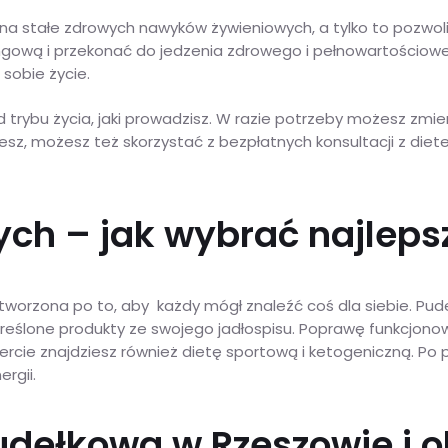
na stałe zdrowych nawyków żywieniowych, a tylko to pozwoli
ingową i przekonać do jedzenia zdrowego i pełnowartościow
sobie życie.
rybu życia, jaki prowadzisz. W razie potrzeby możesz zmieni
cesz, możesz też skorzystać z bezpłatnych konsultacji z di
ch – jak wybrać najlepsz
worzona po to, aby każdy mógł znaleźć coś dla siebie. Pude
określone produkty ze swojego jadłospisu. Poprawę funkcj
fercie znajdziesz również dietę sportową i ketogeniczną. Po 
rgii.
udełkowa w Rzeszowie i o