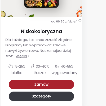
od 66,90 zł/dzień
i
Niskokaloryczna
Dla każdego, kto chce zrzucić zbędne
De
kilogramy lub wypracować zdrowe
ins
nawyki żywieniowe. Nasza najbardziej
utr
zróż
...
więcej
glu
15-25%
30-40%
40-55%
białko
tłuszcz
węglowodany
Niskokaloryczna
Z niskim IG
Zamów
Szczegóły