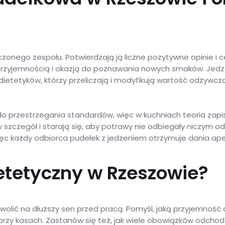
onego zespołu. Potwierdzają ją liczne pozytywne opinie i ce
ć przyjemnością i okazją do poznawania nowych smaków. Je
etetyków, którzy przeliczają i modyfikują wartość odżywczą
.
 do przestrzegania standardów, więc w kuchniach teoria zapi
dy szczegół i starają się, aby potrawy nie odbiegały niczym 
ęc każdy odbiorca pudełek z jedzeniem otrzymuje dania ape
ietetyczny w Rzeszowie?
olić na dłuższy sen przed pracą. Pomyśl, jaką przyjemność 
przy kasach. Zastanów się też, jak wiele obowiązków odchodz