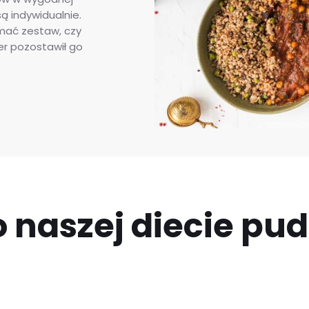
ą indywidualnie.
ymać zestaw, czy
ier pozostawił go
 naszej diecie pu