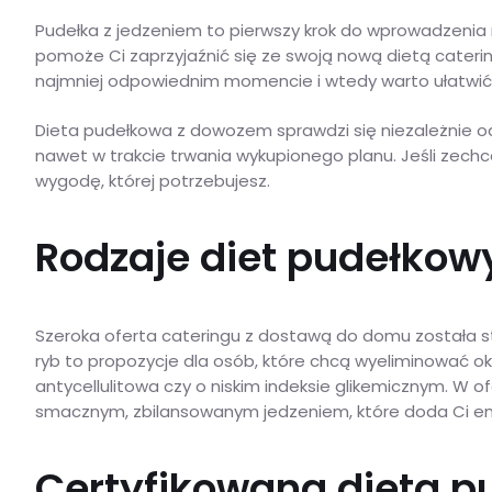
Pudełka z jedzeniem to pierwszy krok do wprowadzenia 
pomoże Ci zaprzyjaźnić się ze swoją nową dietą cater
najmniej odpowiednim momencie i wtedy warto ułatwić 
Dieta pudełkowa z dowozem sprawdzi się niezależnie od t
nawet w trakcie trwania wykupionego planu. Jeśli zech
wygodę, której potrzebujesz.
Rodzaje diet pudełkowy
Szeroka oferta cateringu z dostawą do domu została st
ryb to propozycje dla osób, które chcą wyeliminować 
antycellulitowa czy o niskim indeksie glikemicznym. W o
smacznym, zbilansowanym jedzeniem, które doda Ci ene
Certyfikowana dieta p