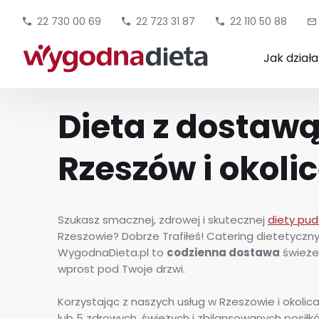
22 730 00 69
22 723 31 87
22 110 50 88
Jak dział
Dieta z dostawą
Rzeszów i okoli
Szukasz smacznej, zdrowej i skutecznej
diety pud
Rzeszowie? Dobrze Trafiłeś! Catering dietetyczn
WygodnaDieta.pl to
codzienna dostawa
świeże
wprost pod Twoje drzwi.
Korzystając z naszych usług w Rzeszowie i okolic
lub 5 zdrowych, świeżych i zbilansowanych posił