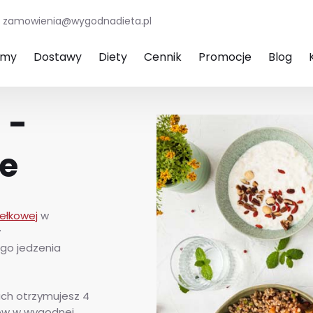
zamowienia@wygodnadieta.pl
amy
Dostawy
Diety
Cennik
Promocje
Blog
 -
ce
ełkowej
w
y
go jedzenia
ach otrzymujesz 4
ków w wygodnej