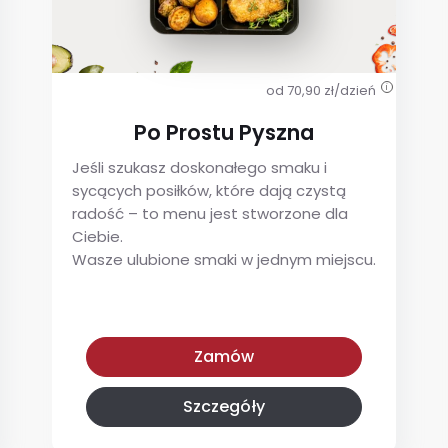
od 70,90 zł/dzień
i
Po Prostu Pyszna
Jeśli szukasz doskonałego smaku i
sycących posiłków, które dają czystą
radość – to menu jest stworzone dla
Ciebie.
Wasze ulubione smaki w jednym miejscu.
Po Prostu Pyszna
Zamów
Szczegóły