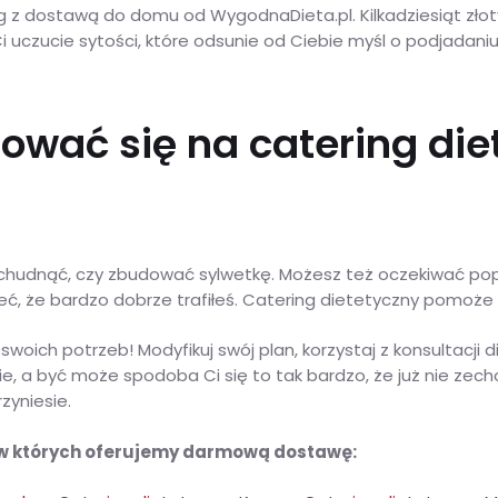
g z dostawą do domu od WygodnaDieta.pl. Kilkadziesiąt złot
i uczucie sytości, które odsunie od Ciebie myśl o podjadani
ować się na catering die
cesz schudnąć, czy zbudować sylwetkę. Możesz też oczekiwa
ć, że bardzo dobrze trafiłeś. Catering dietetyczny pomoże Ci
ch potrzeb! Modyfikuj swój plan, korzystaj z konsultacji di
cie, a być może spodoba Ci się to tak bardzo, że już nie ze
rzyniesie.
 w których oferujemy darmową dostawę: