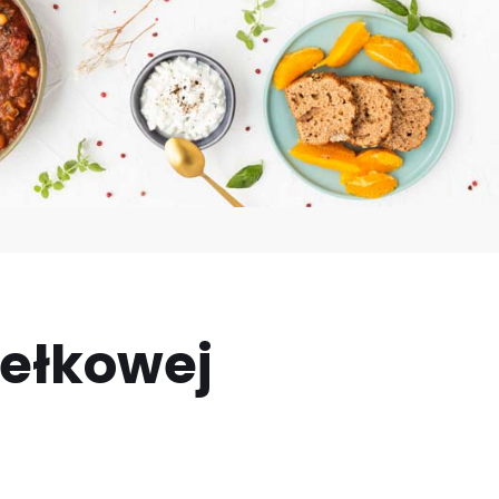
dełkowej