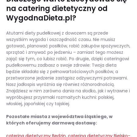
na catering dietetyczny od
WygodnaDieta.pl?
Atutami diety pudełkowej z dowozem są przede
wszystkim wygoda i oszczędność czasu. Nie musisz
gotować, planować posiłków, robić zakupów spożywczych,
sprzątać i zmywać po jedzeniu – zamiast tego możesz
zająć się tym, co lubisz robić. Po drugie, dzięki cateringowi
pudełkowemu zadbasz o swoje zdrowie: Twoja dieta
będzie składała się z pełnowartościowych posiłków, a
przetworzone jedzenie zastąpisz odżywczymi potrawami.
Nasz jadłospis wyróżnia się również różnorodnością.
Znajdziesz w nim zarówno dania na słodko, jak i wytrawne i
wypróbujesz przysmaki rozmaitych kuchni: polskiej,
włoskiej, japońskiej czy tajskiej.
Pozostałe miasta z województwa śląskiego, w
których oferujemy darmową dostawę:
catering dietetyczny Będzin
,
catering dietetyczny Bielsko-