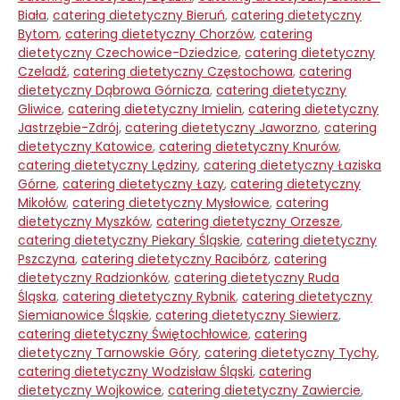
Biała
,
catering dietetyczny Bieruń
,
catering dietetyczny
Bytom
,
catering dietetyczny Chorzów
,
catering
dietetyczny Czechowice-Dziedzice
,
catering dietetyczny
Czeladź
,
catering dietetyczny Częstochowa
,
catering
dietetyczny Dąbrowa Górnicza
,
catering dietetyczny
Gliwice
,
catering dietetyczny Imielin
,
catering dietetyczny
Jastrzębie-Zdrój
,
catering dietetyczny Jaworzno
,
catering
dietetyczny Katowice
,
catering dietetyczny Knurów
,
catering dietetyczny Lędziny
,
catering dietetyczny Łaziska
Górne
,
catering dietetyczny Łazy
,
catering dietetyczny
Mikołów
,
catering dietetyczny Mysłowice
,
catering
dietetyczny Myszków
,
catering dietetyczny Orzesze
,
catering dietetyczny Piekary Śląskie
,
catering dietetyczny
Pszczyna
,
catering dietetyczny Racibórz
,
catering
dietetyczny Radzionków
,
catering dietetyczny Ruda
Śląska
,
catering dietetyczny Rybnik
,
catering dietetyczny
Siemianowice Śląskie
,
catering dietetyczny Siewierz
,
catering dietetyczny Świętochłowice
,
catering
dietetyczny Tarnowskie Góry
,
catering dietetyczny Tychy
,
catering dietetyczny Wodzisław Śląski
,
catering
dietetyczny Wojkowice
,
catering dietetyczny Zawiercie
,