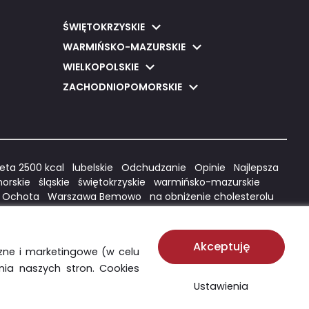
ŚWIĘTOKRZYSKIE
WARMIŃSKO-MAZURSKIE
WIELKOPOLSKIE
ZACHODNIOPOMORSKIE
eta 2500 kcal
lubelskie
Odchudzanie
Opinie
Najlepsza
orskie
śląskie
świętokrzyskie
warmińsko-mazurskie
 Ochota
Warszawa Bemowo
na obniżenie cholesterolu
arszawa
dla cukrzyków Poznań
dla ciężarnych Warszawa
synów
Warszawa Ursus
Warszawa Targówek
Warszawa
dańsk
Hashimoto Kraków
Hashimoto Poznań
Hashimoto
Akceptuję
czne i marketingowe
(w celu
awyki żywieniowe Polaków
ania naszych stron. Cookies
Ustawienia