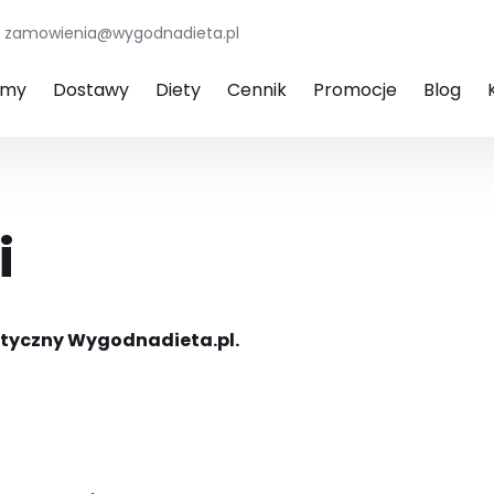
zamowienia@wygodnadieta.pl
amy
Dostawy
Diety
Cennik
Promocje
Blog
i
etyczny Wygodnadieta.pl.