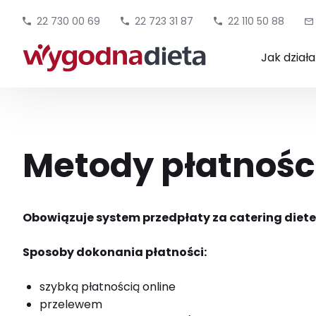
22 730 00 69
22 723 31 87
22 110 50 88
Jak dział
Metody płatnośc
Obowiązuje system przedpłaty za catering diet
Sposoby dokonania płatności:
szybką płatnością online
przelewem