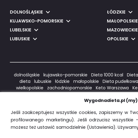
DOLNOŚLĄSKIE
ŁÓDZKIE
KUJAWSKO-POMORSKIE
MAŁOPOLSKIE
LUBELSKIE
MAZOWIECKIE
LUBUSKIE
OPOLSKIE
dolnośląskie
kujawsko-pomorskie
Dieta 1000 kcal
Dieta
dieta
lubuskie
łódzkie
małopolskie
Dieta pudełkowa
wielkopolskie
zachodniopomorskie
Keto Warszawa
Ke
Warszawa
low carb Warszawa
Keto Wrocław
Keto Szcz
Wygodnadieta.pl (my) 
bezglutenowy Warszawa
bezglutenowy Kraków
1500 kc
Śródmieście
Warszawa Praga Północ
Warszawa Praga Po
Jeśli zaakceptujesz wszystkie cookies, zapiszemy w Two
Warszawa
Dieta Bezglut
profilowanego marketingu). Jeśli odrzucisz wszystkie 
możesz też ustawić samodzielnie (Ustawienia). Używamy 