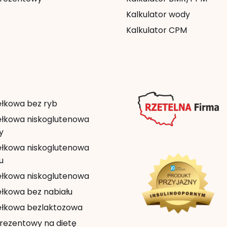
Kalkulator wody
Kalkulator CPM
ełkowa bez ryb
ełkowa niskoglutenowa
y
ełkowa niskoglutenowa
u
ełkowa niskoglutenowa
ełkowa bez nabiału
ełkowa bezlaktozowa
rezentowy na dietę