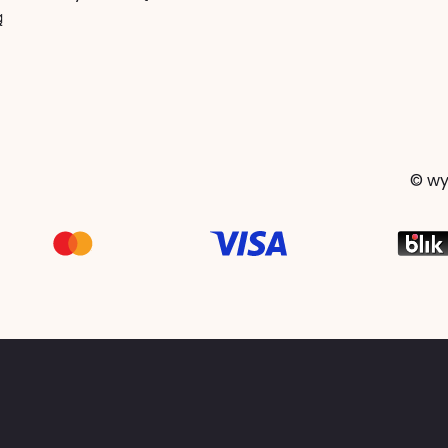
ą
© wy