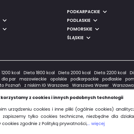
PODKARPACKIE
PODLASKIE
POMORSKIE
ŚLĄSKIE
 1200 kcal
Dieta 1800 kcal
Dieta 2000 kcal
Dieta 2200 kcal
Di
 dla par
mazowieckie
opolskie
podkarpackie
podlaskie
pom
to Poznań
z niskim IG Warszawa
Warszawa Wawer
Warszawa
ecin
Keto Łódź
Keto Kraków
Keto Gdańsk
dla diabetyków W
korzystamy z cookies i innych podobnych technologii
al Warszawa
Warszawa Wola
Warszawa Wesoła
Warszawa Ur
łudnie
Warszawa Mokotów
Warszawa Białołęka
Hashimoto G
im urządzeniu cookies i inne pliki (ogólnie cookies) anality
enowa
Dieta Bez glutenu i laktozy
Dieta Bez glutenu i laktozy
N
- zapiszemy tylko cookies techniczne, niezbędne dla dział
cookies zgodnie z Polityką prywatności,
... więcej