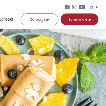
PL
EN
Kontakt
Zaloguj się
Zamów dietę