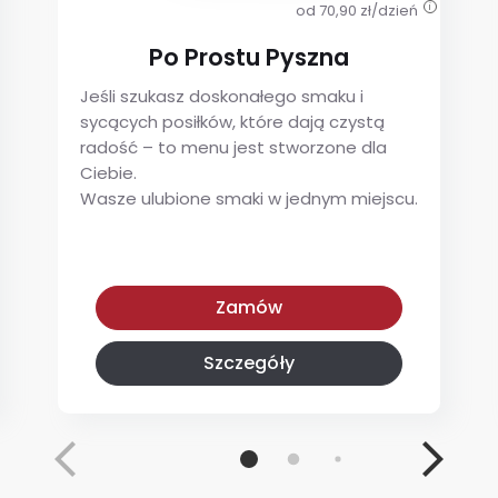
od 70,90 zł/dzień
i
Po Prostu Pyszna
Jeśli szukasz doskonałego smaku i
sycących posiłków, które dają czystą
radość – to menu jest stworzone dla
Ciebie.
Wasze ulubione smaki w jednym miejscu.
Po Prostu Pyszna
Zamów
Szczegóły