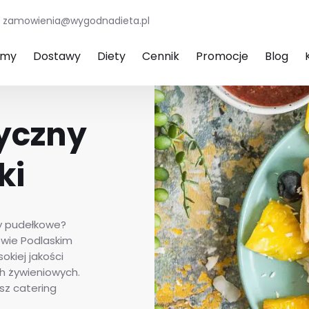
zamowienia@wygodnadieta.pl
amy
Dostawy
Diety
Cennik
Promocje
Blog
tyczny
ki
ty pudełkowe?
owie Podlaskim
okiej jakości
ch żywieniowych.
sz catering