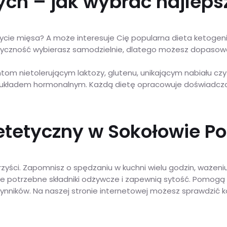
ch – jak wybrać najlepsz
ożycie mięsa? A może interesuje Cię popularna dieta ketogeni
aloryczność wybierasz samodzielnie, dlatego możesz dopasow
om nietolerującym laktozy, glutenu, unikającym nabiału czy 
czy układem hormonalnym. Każdą dietę opracowuje doświadczon
dietetyczny w Sokołowie P
orzyści. Zapomnisz o spędzaniu w kuchni wielu godzin, ważen
 potrzebne składniki odżywcze i zapewnią sytość. Pomogą w o
ynników. Na naszej stronie internetowej możesz sprawdzić ko