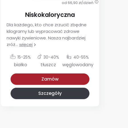
od 66,90 zł/dzień
i
Niskokaloryczna
Dla każdego, kto chce zrzucić zbędne
De
kilogramy lub wypracować zdrowe
ins
nawyki żywieniowe. Nasza najbardziej
utr
zróż
...
więcej
glu
15-25%
30-40%
40-55%
białko
tłuszcz
węglowodany
Niskokaloryczna
Z niskim IG
Zamów
Szczegóły