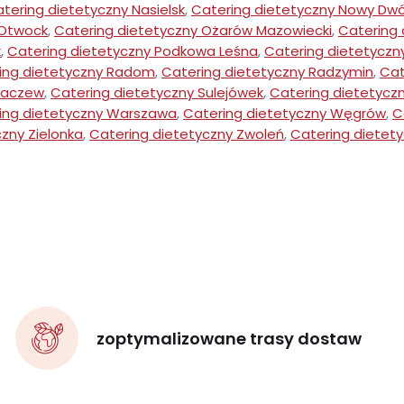
tering dietetyczny Nasielsk
,
Catering dietetyczny Nowy Dwó
 Otwock
,
Catering dietetyczny Ożarów Mazowiecki
,
Catering 
k
,
Catering dietetyczny Podkowa Leśna
,
Catering dietetyczn
ing dietetyczny Radom
,
Catering dietetyczny Radzymin
,
Cat
haczew
,
Catering dietetyczny Sulejówek
,
Catering dietetycz
ing dietetyczny Warszawa
,
Catering dietetyczny Węgrów
,
C
zny Zielonka
,
Catering dietetyczny Zwoleń
,
Catering dietet
zoptymalizowane trasy dostaw