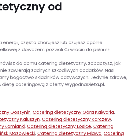
tetyczny od
 energii, często chorujesz lub czujesz ogólne
łkowej z dowozem pozwoli Ci wrócić do pełni sił.
mówisz do domu catering dietetyczny, zobaczysz, jak
nie zawierają żadnych szkodliwych dodatków. Nasi
camy bogactwo składników odżywczych. Jedynie zdrowe,
ąc dietę cateringową z oferty WygodnaDieta.pl.
czny Gostynin
,
Catering dietetyczny Góra Kalwaria
,
tetyczny Kałuszyn
,
Catering dietetyczny Karczew
,
ny Łomianki
,
Catering dietetyczny Łosice
,
Catering
ińsk Mazowiecki
,
Catering dietetyczny Mława
,
Catering