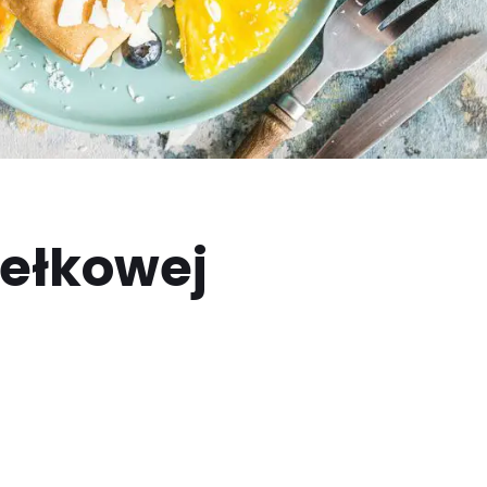
dełkowej