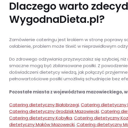
Dlaczego warto zdecyd
WygodnaDieta.pl?
Zamówienie cateringu jest krokiem w stronę poprawy samo
osłabienie, problem może tkwić w nieprawidłowym odżywi
Do zdrowego odżywiania przyzwyczaisz się szybciej, ni
smaczne mogą być zbilansowane posiłki. Z powodzeniem
doświadczeni dietetycy wiedzą, jak połączyć przyjem
pełnowartościowe posiłki umożliwią schudnięcie bez efe
Pozostałe miasta z województwa mazowieckiego, 
Catering dietetyczny Białobrzegi
,
Catering dietetyczny
Catering dietetyczny Grodzisk Mazowiecki
,
Catering die
Catering dietetyczny Kobyłka
,
Catering dietetyczny Koz
dietetyczny Maków Mazowecki
,
Catering dietetyczny Ma