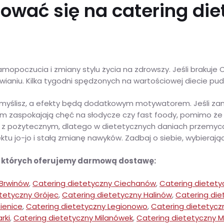
ować się na catering die
poczucia i zmiany stylu życia na zdrowszy. Jeśli brakuje Ci
aniu. Kilka tygodni spędzonych na wartościowej diecie pude
ż myślisz, a efekty będą dodatkowym motywatorem. Jeśli za
 zaspokajają chęć na słodycze czy fast foody, pomimo że 
ne z pożytecznym, dlatego w dietetycznych daniach przemy
ktu jo-jo i stałą zmianę nawyków. Zadbaj o siebie, wybieraj
w których oferujemy darmową dostawę:
 Brwinów
,
Catering dietetyczny Ciechanów
,
Catering dietety
tetyczny Grójec
,
Catering dietetyczny Halinów
,
Catering die
ienice
,
Catering dietetyczny Legionowo
,
Catering dietetycz
rki
,
Catering dietetyczny Milanówek
,
Catering dietetyczny M