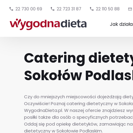
22 730 00 69
22 723 31 87
22 110 50 88
Jak dział
Catering diete
Sokołów Podlas
Czy do mniejszych miejscowości dojeżdżają die
Oczywiście! Poznaj catering dietetyczny w Sokoł
WygodnaDieta.pl. W naszej ofercie znajdziesz wys
posiłki także dla osób o specyficznych potrzeba
Oddaj się pod opiekę dietetyków, zamawiając na
dietetyczny w Sokołowie Podlaskim.