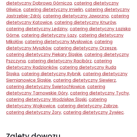
dietetyczny Dąbrowa Górnicza
,
catering dietetyczny
Gliwice
,
catering dietetyczny Imielin
,
catering dietetyczny
Jastrzębie-Zdrój
,
catering dietetyczny Jaworzno
,
catering
dietetyczny Katowice
,
catering dietetyczny Knurów
,
catering dietetyczny Lędziny
,
catering dietetyczny Łaziska
Górne
,
catering dietetyczny Łazy
,
catering dietetyczny
Mikołów
,
catering dietetyczny Mysłowice
,
catering
dietetyczny Myszków
,
catering dietetyczny Orzesze
,
catering dietetyczny Piekary Śląskie
,
catering dietetyczny
Pszczyna
,
catering dietetyczny Racibórz
,
catering
dietetyczny Radzionków
,
catering dietetyczny Ruda
Śląska
,
catering dietetyczny Rybnik
,
catering dietetyczny
Siemianowice Śląskie
,
catering dietetyczny Siewierz
,
catering dietetyczny Świętochłowice
,
catering
dietetyczny Tarnowskie Góry
,
catering dietetyczny Tychy
,
catering dietetyczny Wodzisław Śląski
,
catering
dietetyczny Wojkowice
,
catering dietetyczny Zabrze
,
catering dietetyczny Żory
,
catering dietetyczny Żywiec
.
Zalety dowozu