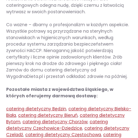
cateringowych odegna nudę, dzięki czemu z łatwością
wytrwasz w swoich postanowieniach.
Co ważne – dbamy o profesjonalizm w każdym aspekcie.
Wszystkie potrawy są przyrządzane na sterylnych
stanowiskach w higienicznych warunkach, według
procedur systemu zarządzania bezpieczeństwem
żywności HACCP. Nienaganną jakość potwierdzają
certyfikaty i liczne opinie zadowolonych klientów. Zrób
pierwszy krok na drodze do zdrowego i pięknego ciała!
Zamów do domu catering dietetyczny od
WygodnaDieta.pl i przestań odkładać zdrowie na później.
Pozostałe miasta z województwa śląskiego, w
których oferujemy darmową dostawę:
catering dietetyczny Będzin
,
catering dietetyczny Bielsko-
Biała
,
catering dietetyczny Bieruń
,
catering dietetyczny
Bytom
,
catering dietetyczny Chorzów
,
catering
dietetyczny Czechowice-Dziedzice
,
catering dietetyczny
Czeladź
,
catering dietetyczny Częstochowa
,
catering