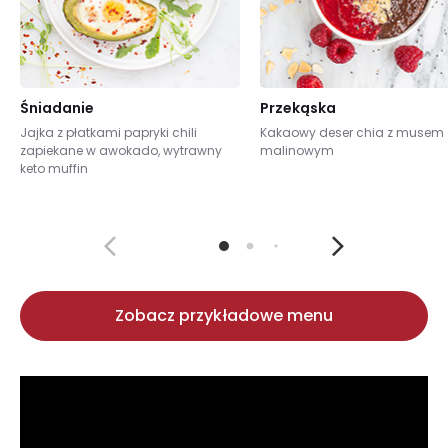
Śniadanie
Przekąska
Jajka z płatkami papryki chili
Kakaowy deser chia z musem
zapiekane w awokado, wytrawny
malinowym
keto muffin
Zobacz przykładowe menu