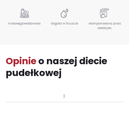
niskowęglowodanowa
bogata w tłuszcze
skomponowana przez
dietetyka
Opinie
o naszej diecie
pudełkowej