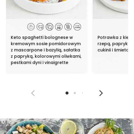
Keto spaghetti bolognese w
Potrawka z kieł
kremowym sosie pomidorowym
rzepą, papryką, 
z mascarpone i bazylią, sałatka
cukinii i śmietan
z papryką, kolorowymi oliwkami,
pestkami dyni i vinaigrette