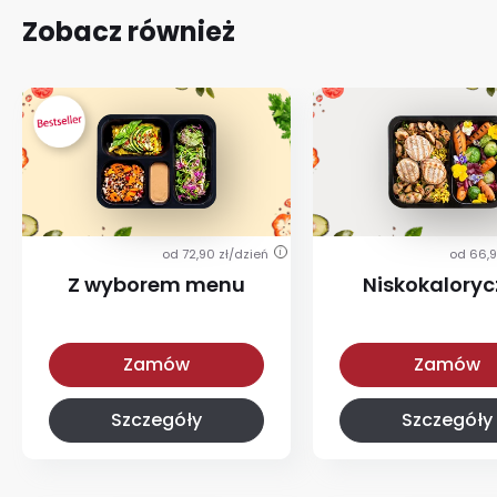
Zobacz również
od 72,90 zł/dzień
od 66,9
i
Z wyborem menu
Niskokalory
Z wyborem menu
Niskokaloryczna
Zamów
Zamów
Szczegóły
Szczegóły