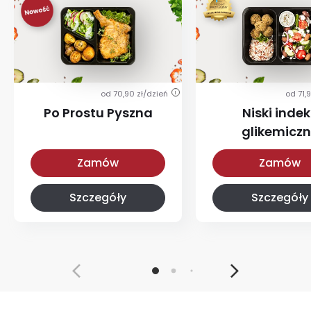
od 70,90 zł/dzień
od 71,
i
Po Prostu Pyszna
Niski indek
glikemicz
Po Prostu Pyszna
Z niskim IG
Zamów
Zamów
Szczegóły
Szczegóły