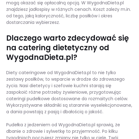
mogą okazać się opłacalną opcją. W WygodnaDieta.pl
znajdziesz jadłospisy w różnych cenach. Koszt zależy m.in.
od tego, jaką kaloryczność, liczbę posiłków i okres
dostarczania wybierzesz.
Dlaczego warto zdecydować się
na catering dietetyczny od
WygodnaDieta.pl?
Diety cateringowe od WygodnaDieta.pl to nie tylko
zestawy posiłków, to wsparcie w drodze do zdrowszego
życia. Nasi dietetycy i szefowie kuchni starają się
zaspokoić różne potrzeby żywieniowe, przygotowując
cateringi pudełkowe dostosowane do rozmaitych celów.
Wykorzystywane składniki są starannie wyselekcjonowane,
a dania powstają z pasją i dbałością o jakość.
Pudełka z jedzeniem od WygodnaDieta.pl sprawią, że
dbanie o zdrowie i sylwetkę to przyjemność. Po kilku
tygodniach poczujesz zmiany nie tylko w ciele. Twój