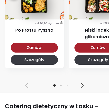
od 70,90 zł/dzień
od 71,
i
Po Prostu Pyszna
Niski indek
glikemicz
Po Prostu Pyszna
Z niskim IG
Zamów
Zamów
Szczegóły
Szczegóły
Catering dietetyczny w Łasku –