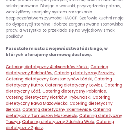
selekcjonowane. Dbając o warunki, przyrządzania potraw,
wdrożyliśmy specjalny system zarządzania
bezpieczeństwem żywności HACCP. Szefowie kuchni mają
do dyspozycji sterylne i dobrze zorganizowane stanowiska
pracy, a wszystko to przekłada się na wyjątkowy smak
posiłków.
Pozostałe miasta z województwa łódzkiego, w
których oferujemy darmową dostawę:
Catering dietetyczny Aleksandrów Łódzki
,
Catering
dietetyczny Bełchatów
,
Catering dietetyczny Brzeziny
,
Catering dietetyczny Konstantynów Łódzki
,
Catering
dietetyczny Kutno
,
Catering dietetyczny Łowicz
,
Catering
dietetyczny Łódź
,
Catering dietetyczny Pabianice
,
Catering dietetyczny Piotrków Trybunalski
,
Catering
dietetyczny Rawa Mazowiecka
,
Catering dietetyczny
Sieradz
,
Catering dietetyczny Skierniewice
,
Catering
dietetyczny Tomaszów Mazowiecki
,
Catering dietetyczny
Tuszyn
,
Catering dietetyczny Zduńska Wola
,
Catering
dietetyczny Zgierz
.