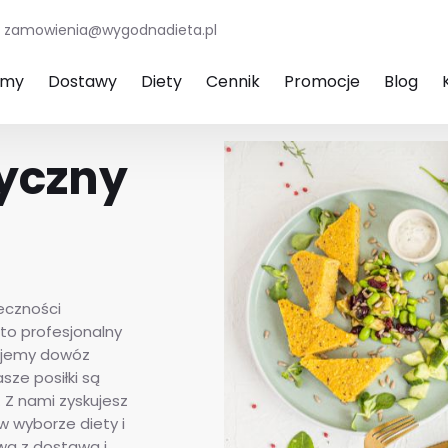
zamowienia@wygodnadieta.pl
amy
Dostawy
Diety
Cennik
Promocje
Blog
tyczny
eczności
to profesjonalny
rujemy dowóz
sze posiłki są
 Z nami zyskujesz
w wyborze diety i
wą z dostawą i