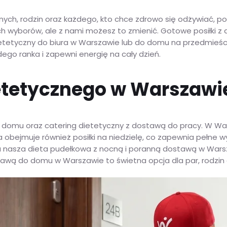
nych, rodzin oraz każdego, kto chce zdrowo się odżywiać, 
h wyborów, ale z nami możesz to zmienić. Gotowe posiłki z
tetyczny do biura w Warszawie lub do domu na przedmieścia
go ranka i zapewni energię na cały dzień.
tetycznego w Warszawie –
domu oraz catering dietetyczny z dostawą do pracy. W War
obejmuje również posiłki na niedzielę, co zapewnia pełne wy
 a nasza dieta pudełkowa z nocną i poranną dostawą w Wars
tawą do domu w Warszawie to świetna opcja dla par, rodzin cz