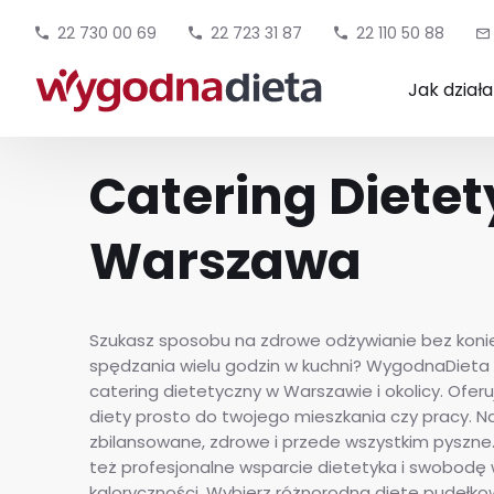
22 730 00 69
22 723 31 87
22 110 50 88
Jak dział
Catering Diete
Warszawa
Szukasz sposobu na zdrowe odżywianie bez koni
spędzania wielu godzin w kuchni? WygodnaDieta 
catering dietetyczny w Warszawie i okolicy. Ofe
diety prosto do twojego mieszkania czy pracy. Na
zbilansowane, zdrowe i przede wszystkim pyszne.
też profesjonalne wsparcie dietetyka i swobodę 
kaloryczności. Wybierz różnorodną dietę pudełko