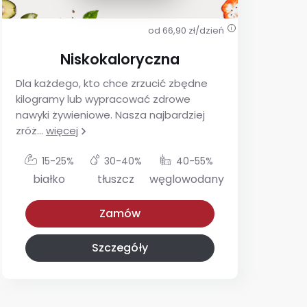
od 66,90 zł/dzień
i
Niskokaloryczna
Dla każdego, kto chce zrzucić zbędne
De
kilogramy lub wypracować zdrowe
ins
nawyki żywieniowe. Nasza najbardziej
utr
zróż
...
więcej
glu
15-25%
30-40%
40-55%
białko
tłuszcz
węglowodany
Niskokaloryczna
Z niskim IG
Zamów
Szczegóły