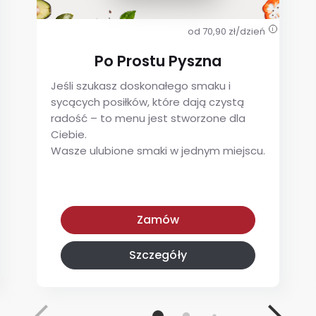
od 70,90 zł/dzień
i
Po Prostu Pyszna
Jeśli szukasz doskonałego smaku i
sycących posiłków, które dają czystą
radość – to menu jest stworzone dla
Ciebie.
Wasze ulubione smaki w jednym miejscu.
Po Prostu Pyszna
Zamów
Szczegóły