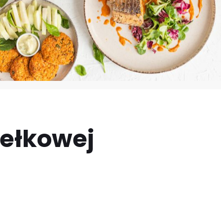
dełkowej