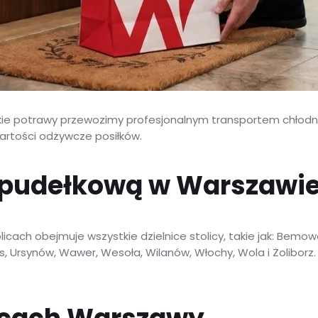
e potrawy przewozimy profesjonalnym transportem chłodni
artości odżywcze posiłków.
 pudełkową w Warszawi
cach obejmuje wszystkie dzielnice stolicy, takie jak: Bemowo
, Ursynów, Wawer, Wesoła, Wilanów, Włochy, Wola i Żolibor