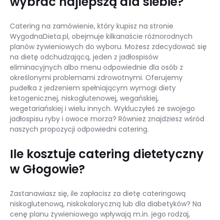
wybrać najlepszą dla siebie?
Catering na zamówienie, który kupisz na stronie
WygodnaDieta.pl, obejmuje kilkanaście różnorodnych
planów żywieniowych do wyboru. Możesz zdecydować się
na dietę odchudzającą, jeden z jadłospisów
eliminacyjnych albo menu odpowiednie dla osób z
określonymi problemami zdrowotnymi. Oferujemy
pudełka z jedzeniem spełniającym wymogi diety
ketogenicznej, niskoglutenowej, wegańskiej,
wegetariańskiej i wielu innych. Wykluczyłeś ze swojego
jadłospisu ryby i owoce morza? Również znajdziesz wśród
naszych propozycji odpowiedni catering.
Ile kosztuje catering dietetyczny
w Głogowie?
Zastanawiasz się, ile zapłacisz za dietę cateringową
niskoglutenową, niskokaloryczną lub dla diabetyków? Na
cenę planu żywieniowego wpływają m.in. jego rodzaj,