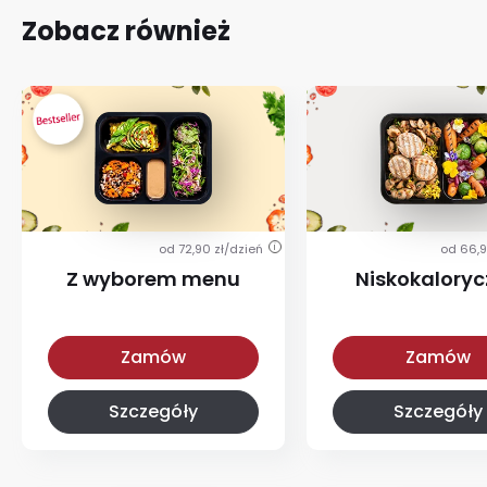
Zobacz również
od 72,90 zł/dzień
od 66,9
i
Z wyborem menu
Niskokalory
Z wyborem menu
Niskokaloryczna
Zamów
Zamów
Szczegóły
Szczegóły