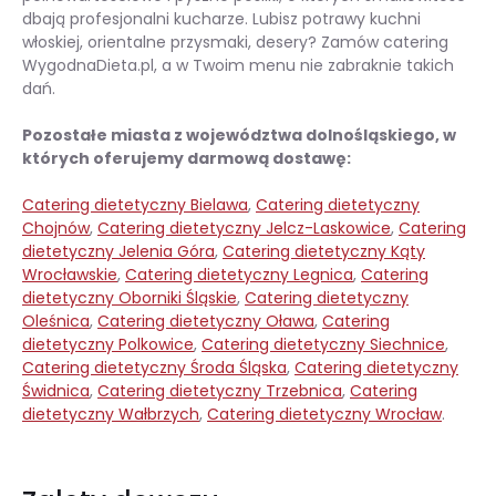
dbają profesjonalni kucharze. Lubisz potrawy kuchni
włoskiej, orientalne przysmaki, desery? Zamów catering
WygodnaDieta.pl, a w Twoim menu nie zabraknie takich
dań.
Pozostałe miasta z województwa dolnośląskiego, w
których oferujemy darmową dostawę:
Catering dietetyczny Bielawa
,
Catering dietetyczny
Chojnów
,
Catering dietetyczny Jelcz-Laskowice
,
Catering
dietetyczny Jelenia Góra
,
Catering dietetyczny Kąty
Wrocławskie
,
Catering dietetyczny Legnica
,
Catering
dietetyczny Oborniki Śląskie
,
Catering dietetyczny
Oleśnica
,
Catering dietetyczny Oława
,
Catering
dietetyczny Polkowice
,
Catering dietetyczny Siechnice
,
Catering dietetyczny Środa Śląska
,
Catering dietetyczny
Świdnica
,
Catering dietetyczny Trzebnica
,
Catering
dietetyczny Wałbrzych
,
Catering dietetyczny Wrocław
.