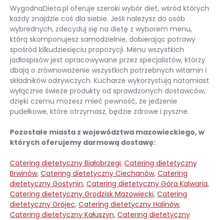
WygodnaDieta.pl oferuje szeroki wybór diet, wśród których
każdy znajdzie coś dla siebie. Jeśli należysz do osób
wybrednych, zdecyduj się na dietę z wyborem menu,
którą skomponujesz samodzielnie, dobierając potrawy
spośród kilkudziesięciu propozycji. Menu wszystkich
jadłospisów jest opracowywane przez specjalistów, którzy
dbają o zrównoważenie wszystkich potrzebnych witamin i
składników odżywczych. Kucharze wykorzystują natomiast
wyłącznie świeże produkty od sprawdzonych dostawców,
dzięki czemu możesz mieć pewność, że jedzenie
pudełkowe, które otrzymasz, będzie zdrowe i pyszne.
Pozostałe miasta z województwa mazowieckiego, w
których oferujemy darmową dostawę:
Catering dietetyczny Białobrzegi
,
Catering dietetyczny
Brwinów
,
Catering dietetyczny Ciechanów
,
Catering
dietetyczny Gostynin
,
Catering dietetyczny Góra Kalwaria
,
Catering dietetyczny Grodzisk Mazowiecki
,
Catering
dietetyczny Grójec
,
Catering dietetyczny Halinów
,
Catering dietetyczny Kałuszyn
,
Catering dietetyczny