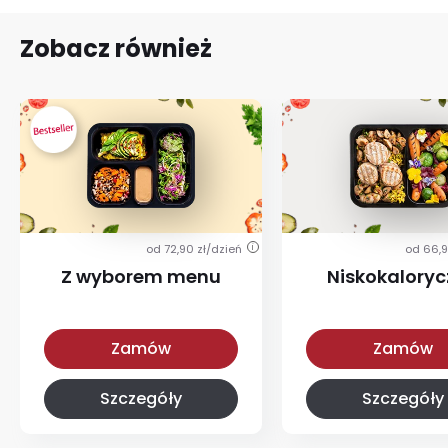
Zobacz również
od 72,90 zł/dzień
od 66,9
i
Z wyborem menu
Niskokalory
Z wyborem menu
Niskokaloryczna
Zamów
Zamów
Szczegóły
Szczegóły