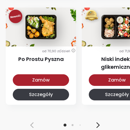
od 70,90 zł/dzień
od 71,
i
Po Prostu Pyszna
Niski indek
glikemicz
Po Prostu Pyszna
Z niskim IG
Zamów
Zamów
Szczegóły
Szczegóły