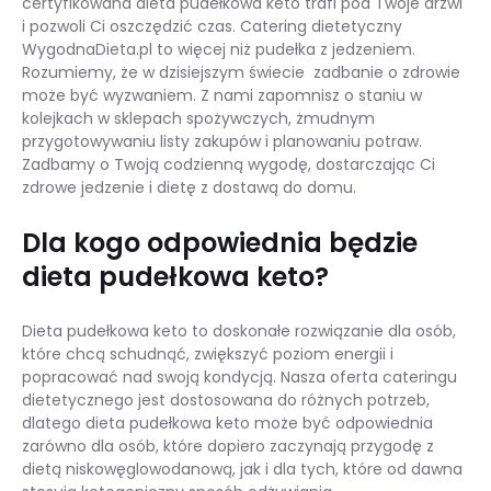
certyfikowana dieta pudełkowa keto trafi pod Twoje drzwi
i pozwoli Ci oszczędzić czas. Catering dietetyczny
WygodnaDieta.pl to więcej niż pudełka z jedzeniem.
Rozumiemy, że w dzisiejszym świecie zadbanie o zdrowie
może być wyzwaniem. Z nami zapomnisz o staniu w
kolejkach w sklepach spożywczych, żmudnym
przygotowywaniu listy zakupów i planowaniu potraw.
Zadbamy o Twoją codzienną wygodę, dostarczając Ci
zdrowe jedzenie i dietę z dostawą do domu.
Dla kogo odpowiednia będzie
dieta pudełkowa keto?
Dieta pudełkowa keto to doskonałe rozwiązanie dla osób,
które chcą schudnąć, zwiększyć poziom energii i
popracować nad swoją kondycją. Nasza oferta cateringu
dietetycznego jest dostosowana do różnych potrzeb,
dlatego dieta pudełkowa keto może być odpowiednia
zarówno dla osób, które dopiero zaczynają przygodę z
dietą niskowęglowodanową, jak i dla tych, które od dawna