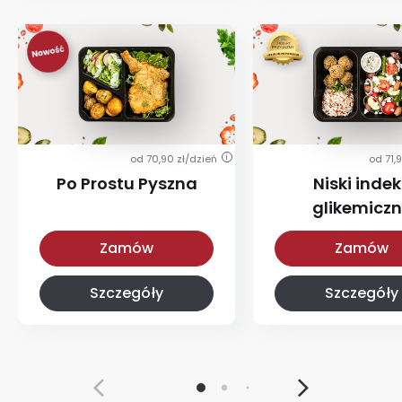
od 70,90 zł/dzień
od 71,
i
Po Prostu Pyszna
Niski indek
glikemicz
Po Prostu Pyszna
Z niskim IG
Zamów
Zamów
Szczegóły
Szczegóły