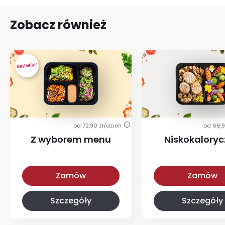
Zobacz również
od 72,90 zł/dzień
od 66,9
i
Z wyborem menu
Niskokalory
Z wyborem menu
Niskokaloryczna
Zamów
Zamów
Szczegóły
Szczegóły