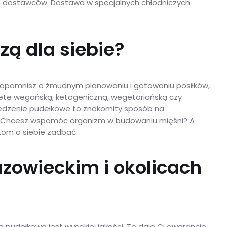
ch dostawców. Dostawa w specjalnych chłodniczych
zą dla siebie?
. Zapomnisz o żmudnym planowaniu i gotowaniu posiłków,
etę wegańską, ketogeniczną, wegetariańską czy
. Jedzenie pudełkowe to znakomity sposób na
m? Chcesz wspomóc organizm w budowaniu mięśni? A
stom o siebie zadbać.
zowieckim i okolicach
udełkowa jest wysokiej jakości. To daje Ci gwarancję,