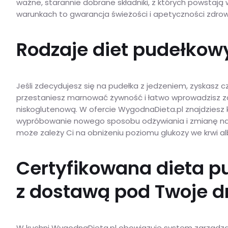
ważne, starannie dobrane składniki, z których powsta
warunkach to gwarancja świeżości i apetyczności zdro
Rodzaje diet pudełkowy
Jeśli zdecydujesz się na pudełka z jedzeniem, zyskasz 
przestaniesz marnować żywność i łatwo wprowadzisz z
niskoglutenową. W ofercie WygodnaDieta.pl znajdziesz k
wypróbowanie nowego sposobu odżywiania i zmianę naw
może zależy Ci na obniżeniu poziomu glukozy we krwi al
Certyfikowana dieta p
z dostawą pod Twoje d
W kuchni WygodnaDieta.pl obowiązuje system zarządzan