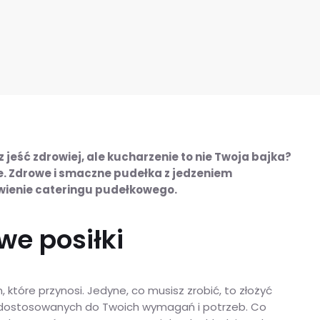
eść zdrowiej, ale kucharzenie to nie Twoja bajka?
e. Zdrowe i smaczne pudełka z jedzeniem
ówienie cateringu pudełkowego.
we posiłki
 które przynosi. Jedyne, co musisz zrobić, to złożyć
w dostosowanych do Twoich wymagań i potrzeb. Co