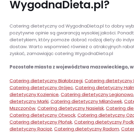
WygodnaDieta.pl?
Catering dietetyczny od WygodnaDieta.pl to dobry wyb
pozytywne opinie są gwarancją wysokiej jakości. Ponadt
dietetykiem, który pomoże dobrać rodzaj diety do ind
dostaw. Warto wspomnieć również o atrakcyjnych rabatac
zyskać, zamawiając catering WygodnaDieta.pl
Pozostałe miasta z województwa mazowieckiego, 
Catering dietetyczny Białobrzegi
,
Catering dietetyczny
Catering dietetyczny Grójec
,
Catering dietetyczny Hali
dietetyczny Kozienice
,
Catering dietetyczny Legionowo
dietetyczny Marki
,
Catering dietetyczny Milanówek
,
Cate
Mszczonów
,
Catering dietetyczny Nasielsk
,
Catering di
Catering dietetyczny Otwock
,
Catering dietetyczny Oż
Catering dietetyczny Płońsk
,
Catering dietetyczny Pod
dietetyczny Raciąż
,
Catering dietetyczny Radom
,
Cater