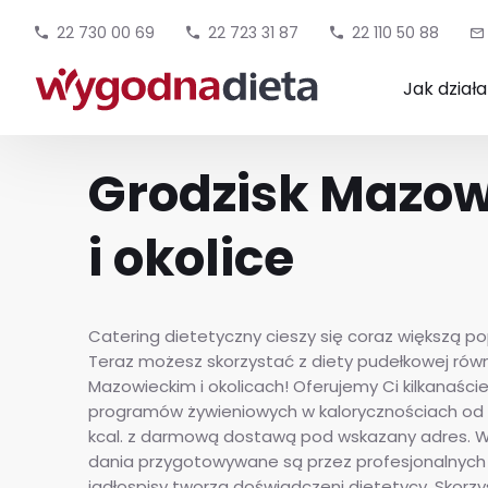
22 730 00 69
22 723 31 87
22 110 50 88
Jak dział
Grodzisk Mazow
i okolice
Catering dietetyczny cieszy się coraz większą po
Teraz możesz skorzystać z diety pudełkowej równ
Mazowieckim i okolicach! Oferujemy Ci kilkanaści
programów żywieniowych w kalorycznościach od 
kcal. z darmową dostawą pod wskazany adres. W
dania przygotowywane są przez profesjonalnych 
jadłospisy tworzą doświadczeni dietetycy. Skorzy