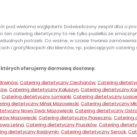
ór pod wieloma względami. Doświadczony zespół dba o profes
o ten catering dietetyczny to nie tylko pudełka ze smaczny
ywidualnych potrzeb. Co ważne, w czasie trwania zamówieni
h i gratyfikacjach dla klientów, np. polecających catering
w których oferujemy darmową dostawę:
 Brwinów
,
Catering dietetyczny Ciechanów
,
Catering dietety
nów
,
Catering dietetyczny Kałuszyn
,
Catering dietetyczny K
,
Catering dietetyczny Łomianki
,
Catering dietetyczny Łosic
ring dietetyczny Mińsk Mazowiecki
,
Catering dietetyczny M
etetyczny Nowy Dwór Mazowiecki
,
Catering dietetyczny Ostr
arów Mazowiecki
,
Catering dietetyczny Piaseczno
,
Catering 
kowa Leśna
,
Catering dietetyczny Pruszków
,
Catering dietet
ing dietetyczny Radzymin
,
Catering dietetyczny Serock
,
Cat