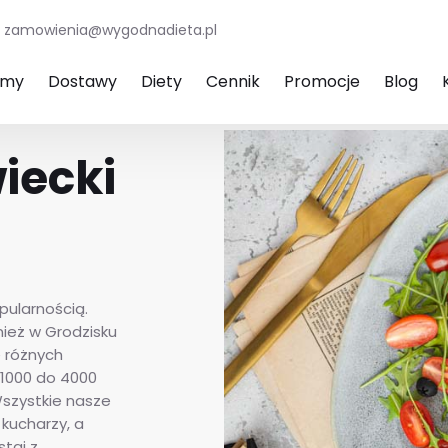
zamowienia@wygodnadieta.pl
amy
Dostawy
Diety
Cennik
Promocje
Blog
iecki
pularnością.
ież w Grodzisku
e różnych
1000 do 4000
szystkie nasze
kucharzy, a
staj z