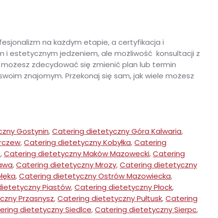
jonalizm na każdym etapie, a certyfikacja i
m i estetycznym jedzeniem, ale możliwość konsultacji z
a możesz zdecydować się zmienić plan lub termin
 swoim znajomym. Przekonaj się sam, jak wiele możesz
czny Gostynin
,
Catering dietetyczny Góra Kalwaria
,
arczew
,
Catering dietetyczny Kobyłka
,
Catering
e
,
Catering dietetyczny Maków Mazowecki
,
Catering
ława
,
Catering dietetyczny Mrozy
,
Catering dietetyczny
ołęka
,
Catering dietetyczny Ostrów Mazowiecka
,
dietetyczny Piastów
,
Catering dietetyczny Płock
,
yczny Przasnysz
,
Catering dietetyczny Pułtusk
,
Catering
ering dietetyczny Siedlce
,
Catering dietetyczny Sierpc
,