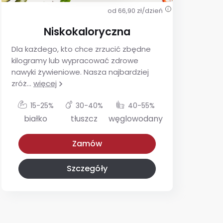
od 66,90 zł/dzień
i
Niskokaloryczna
Dla każdego, kto chce zrzucić zbędne
De
kilogramy lub wypracować zdrowe
ins
nawyki żywieniowe. Nasza najbardziej
utr
zróż
...
więcej
glu
15-25%
30-40%
40-55%
białko
tłuszcz
węglowodany
Niskokaloryczna
Z niskim IG
Zamów
Szczegóły