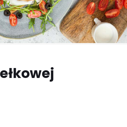
dełkowej