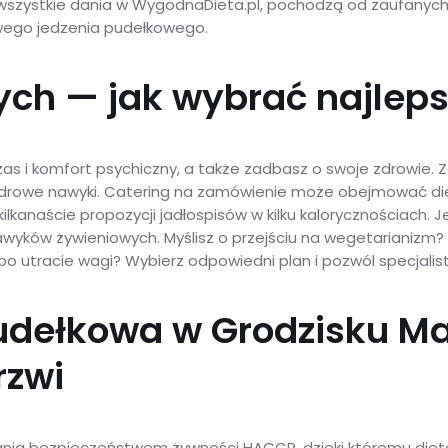
ją wszystkie dania w WygodnaDieta.pl, pochodzą od zaufany
wego jedzenia pudełkowego.
ch — jak wybrać najleps
czas i komfort psychiczny, a także zadbasz o swoje zdrowie
drowe nawyki. Catering na zamówienie może obejmować di
ilkanaście propozycji jadłospisów w kilku kalorycznościach
yków żywieniowych. Myślisz o przejściu na wegetarianiz
bo utracie wagi? Wybierz odpowiedni plan i pozwól specjali
udełkowa w Grodzisku Ma
rzwi
ia bezpieczeństwem żywności HACCP, dzięki któremu dieta p