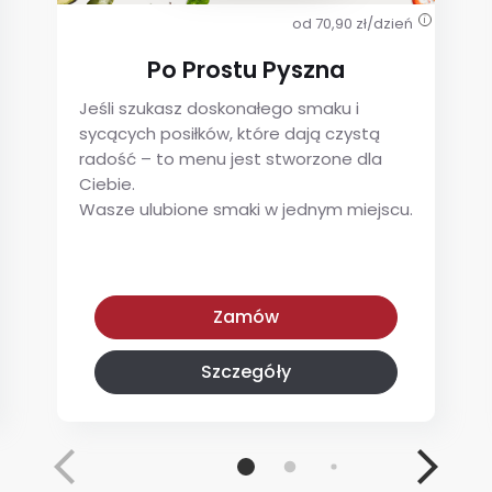
od 70,90 zł/dzień
i
Po Prostu Pyszna
Jeśli szukasz doskonałego smaku i
sycących posiłków, które dają czystą
radość – to menu jest stworzone dla
Ciebie.
Wasze ulubione smaki w jednym miejscu.
Po Prostu Pyszna
Zamów
Szczegóły