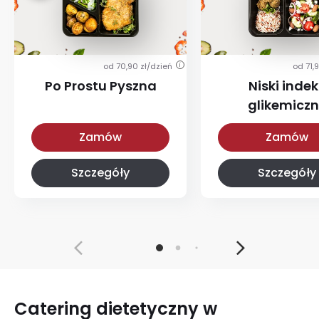
od 70,90 zł/dzień
od 71,
i
Po Prostu Pyszna
Niski indek
glikemicz
Po Prostu Pyszna
Z niskim IG
Zamów
Zamów
Szczegóły
Szczegóły
Catering dietetyczny w