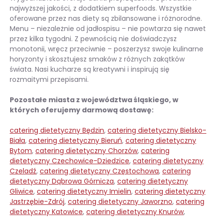
najwyższej jakości, z dodatkiem superfoods. Wszystkie
oferowane przez nas diety są zbilansowane i różnorodne.
Menu – niezależnie od jadłospisu – nie powtarza się nawet
przez kilka tygodni. Z pewnością nie doświadczysz
monotonii, wręcz przeciwnie – poszerzysz swoje kulinarne
horyzonty i skosztujesz smaków z różnych zakątków
świata. Nasi kucharze są kreatywni i inspirują się
rozmaitymi przepisami.
Pozostałe miasta z województwa śląskiego, w
których oferujemy darmową dostawę:
catering dietetyczny Będzin
,
catering dietetyczny Bielsko-
Biała
,
catering dietetyczny Bieruń
,
catering dietetyczny
Bytom
,
catering dietetyczny Chorzów
,
catering
dietetyczny Czechowice-Dziedzice
,
catering dietetyczny
Czeladź
,
catering dietetyczny Częstochowa
,
catering
dietetyczny Dąbrowa Górnicza
,
catering dietetyczny
Gliwice
,
catering dietetyczny Imielin
,
catering dietetyczny
Jastrzębie-Zdrój
,
catering dietetyczny Jaworzno
,
catering
dietetyczny Katowice
,
catering dietetyczny Knurów
,