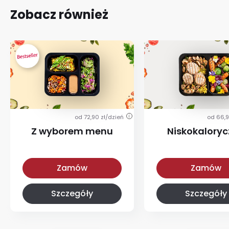
Zobacz również
od 72,90 zł/dzień
od 66,9
i
Z wyborem menu
Niskokalory
Z wyborem menu
Niskokaloryczna
Zamów
Zamów
Szczegóły
Szczegóły