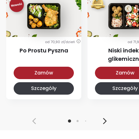
od 70,90 zł/dzień
od 71,
i
Po Prostu Pyszna
Niski indek
glikemicz
Po Prostu Pyszna
Z niskim IG
Zamów
Zamów
Szczegóły
Szczegóły