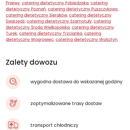
Pniewy
,
catering dietetyczny Pobiedziska
,
catering
dietetyczny Poznań
,
catering dietetyczny Puszczykowo
,
catering dietetyczny Sieraków
,
catering dietetyczny
Swarzędz
,
catering dietetyczny Szamotuły
,
catering
dietetyczny Środa Wielkopolska
,
catering dietetyczny
Turek
,
catering dietetyczny Trzcianka
,
catering
dietetyczny Wągrowiec
,
catering dietetyczny Wolsztyn
.
Zalety dowozu
wygodna dostawa do wskazanej godziny
zoptymalizowane trasy dostaw
transport chłodniczy