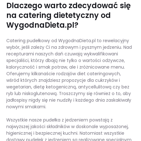
Dlaczego warto zdecydować się
na catering dietetyczny od
WygodnaDieta.pl?
Catering pudełkowy od WygodnaDieta.pl to rewelacyjny
wybór, jeśli zależy Ci na zdrowym i pysznym jedzeniu. Nad
recepturami naszych dań czuwają wykwalifikowani
specjaliści, którzy dbają nie tylko o wartości odżywcze,
kaloryczność i smak potraw, ale i zróżnicowane menu.
Oferujemy kilkanaście rodzajów diet cateringowych,
wśród których znajdziesz propozycje dla cukrzyków i
wegetarian, dietę ketogeniczną, antycellulitową czy bez
ryb lub niskoglutenową. Troszczymy się również o to, aby
jadłospisy nigdy się nie nudziły i każdego dnia zaskakiwały
nowymi smakami.
Wszystkie nasze pudełka z jedzeniem powstają z
najwyższej jakości składników w doskonale wyposażonej,
higienicznej i bezpiecznej kuchni. Natomiast wszystkie
dostawy pudełek z jedzeniem są realizowane specjalnym