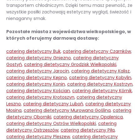
transportem chłodniczym. Dzięki temu masz pewność, że
wszystkie posiłki zachowają estetyczny wygląd, świeżość i
nienaganny smak.
Pozostałe miasta z województwa wielkopolskiego, w
których oferujemy darmową dostawę:
catering dietetyczny Buk
,
catering dietetyczny Czarnków
,
catering dietetyczny Gniezno
,
catering dietetyczny
Gostyń
,
catering dietetyczny Grodzisk Wielkopolski
,
catering dietetyczny Jarocin
,
catering dietetyczny Kalisz
,
catering dietetyczny Kępno
,
catering dietetyczny Kobylin
,
catering dietetyczny Konin
,
catering dietetyczny Kostrzyn
,
catering dietetyczny Kościan
,
catering dietetyczny Kórnik
,
catering dietetyczny Krotoszyn
,
catering dietetyczny
Leszno
,
catering dietetyczny Luboń
,
catering dietetyczny
Mosina
,
catering dietetyczny Murowana Goślina
,
catering
dietetyczny Oborniki
,
catering dietetyczny Opalenica
,
catering dietetyczny Ostrów Wielkopolski
,
catering
dietetyczny Ostrzeszów
,
catering dietetyczny Piła
,
catering dietetyczny Pleszew
,
catering dietetyczny