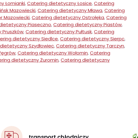
ny Łomianki
,
Catering dietetyczny Łosice
,
Catering
ińsk Mazowiecki
,
Catering dietetyczny Mława
,
Catering
r Mazowiecki
,
Catering dietetyczny Ostrołęka
,
Catering
dietetyczny Piaseczno
,
Catering dietetyczny Piastów
,
y Pruszków
,
Catering dietetyczny Pułtusk
,
Catering
ering dietetyczny Siedlce
,
Catering dietetyczny Sierpc
,
 dietetyczny Szydłowiec
,
Catering dietetyczny Tarczyn
,
Węgrów
,
Catering dietetyczny Wołomin
,
Catering
ring dietetyczny Żuromin
,
Catering dietetyczny
transport chłodniczy