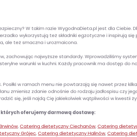
zpieczny? W takim razie WygodnaDieta.pl jest dla Ciebie. 
rzadko wykorzystują też składniki egzotyczne i inspirują si
a, ale też smaczna i urozmaicona.
aw, zachowując najwyższe standardy. Wprowadziliśmy syst
 sterylne warunki w kuchni. Każdy pracownik ma dostęp do n
Posiłki w ramach menu nie powtarzają się nawet przez kilka
 planu zmienisz zdanie odnośnie do rodzaju jadłospisu czy je
zić się, jeśli najdą Cię jakiekolwiek wątpliwości w kwestii ż
w których oferujemy darmową dostawę:
 Brwinów
,
Catering dietetyczny Ciechanów
,
Catering dietety
tetyczny Grójec
,
Catering dietetyczny Halinów
,
Catering die