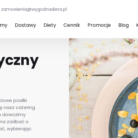
zamowienia@wygodnadieta.pl
amy
Dostawy
Diety
Cennik
Promocje
Blog
tyczny
iowe posiłki
ę nasz catering
ym dowozimy
ożna zadbać o
ać, wybierając