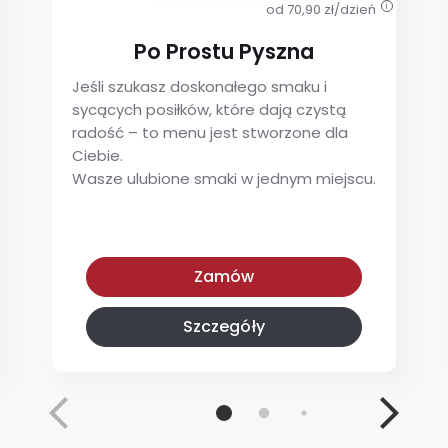
od 70,90 zł/dzień
i
Po Prostu Pyszna
Jeśli szukasz doskonałego smaku i
sycących posiłków, które dają czystą
radość – to menu jest stworzone dla
Ciebie.
Wasze ulubione smaki w jednym miejscu.
Po Prostu Pyszna
Zamów
Szczegóły