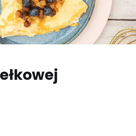
dełkowej