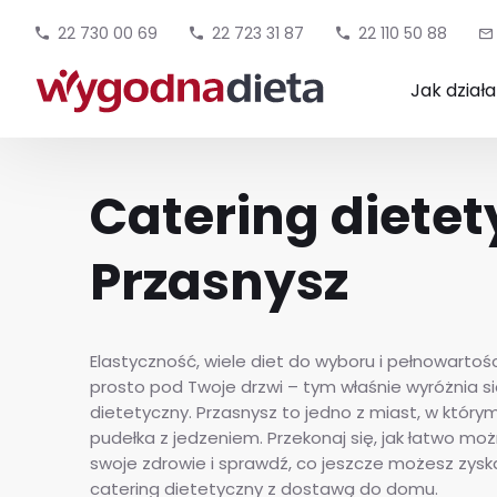
22 730 00 69
22 723 31 87
22 110 50 88
Jak dział
Catering diete
Przasnysz
Elastyczność, wiele diet do wyboru i pełnowartośc
prosto pod Twoje drzwi – tym właśnie wyróżnia si
dietetyczny. Przasnysz to jedno z miast, w któr
pudełka z jedzeniem. Przekonaj się, jak łatwo m
swoje zdrowie i sprawdź, co jeszcze możesz zysk
catering dietetyczny z dostawą do domu.