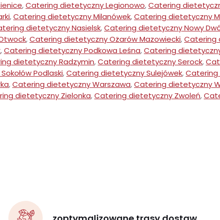
ienice
,
Catering dietetyczny Legionowo
,
Catering dietetycz
rki
,
Catering dietetyczny Milanówek
,
Catering dietetyczny M
tering dietetyczny Nasielsk
,
Catering dietetyczny Nowy Dwó
 Otwock
,
Catering dietetyczny Ożarów Mazowiecki
,
Catering 
k
,
Catering dietetyczny Podkowa Leśna
,
Catering dietetyczn
ing dietetyczny Radzymin
,
Catering dietetyczny Serock
,
Cat
 Sokołów Podlaski
,
Catering dietetyczny Sulejówek
,
Catering
rka
,
Catering dietetyczny Warszawa
,
Catering dietetyczny 
ing dietetyczny Zielonka
,
Catering dietetyczny Zwoleń
,
Cate
zoptymalizowane trasy dostaw