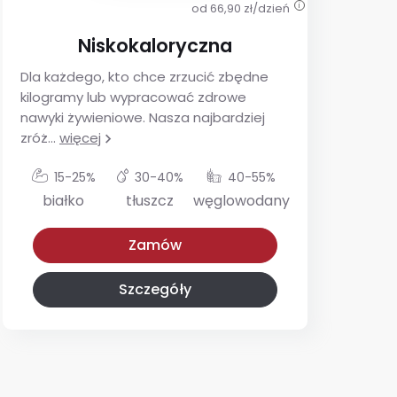
od 66,90 zł/dzień
i
Niskokaloryczna
Dla każdego, kto chce zrzucić zbędne
De
kilogramy lub wypracować zdrowe
ins
nawyki żywieniowe. Nasza najbardziej
utr
zróż
...
więcej
glu
15-25%
30-40%
40-55%
białko
tłuszcz
węglowodany
Niskokaloryczna
Z niskim IG
Zamów
Szczegóły