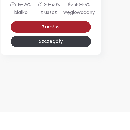
15-25%
30-40%
40-55%
białko
tłuszcz
węglowodany
Niskokaloryczna
Z niskim IG
Zamów
Szczegóły