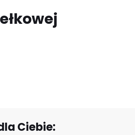
dełkowej
la Ciebie: