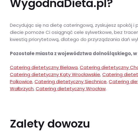
WygodnaDieta.pl?
Decydując się na dietę cateringową, zyskujesz spokój 
diecie pomoże Ci osiągnąć cele sylwetkowe, bez tracen
kwestią priorytetową, dlatego do przyrządzania dań wyko
Pozostałe miasta z województwa dolnośląskiego, 
Catering dietetyczny Bielawa
,
Catering dietetyczny Ch
Catering dietetyczny Kąty Wrocławskie
,
Catering diete
Polkowice
,
Catering dietetyczny Siechnice
,
Catering die
Wałbrzych
,
Catering dietetyczny Wrocław
.
Zalety dowozu