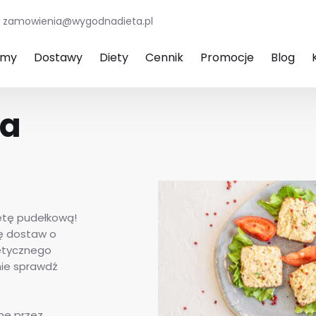
zamowienia@wygodnadieta.pl
amy
Dostawy
Diety
Cennik
Promocje
Blog
wa
ietę pudełkową!
fę dostaw o
tetycznego
nie sprawdź
ne przez