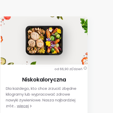
od 66,90 zł/dzień
i
Niskokaloryczna
Dla każdego, kto chce zrzucić zbędne
De
kilogramy lub wypracować zdrowe
ins
nawyki żywieniowe. Nasza najbardziej
utr
zróż
...
więcej
glu