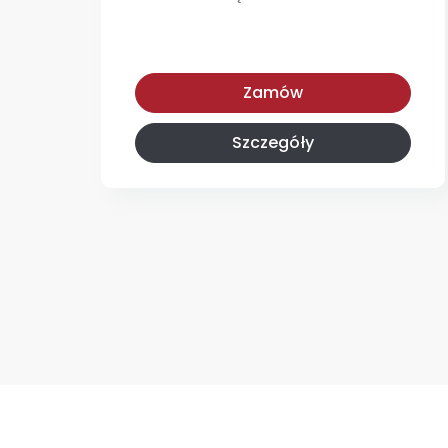
Z wyborem menu
Zamów
Szczegóły