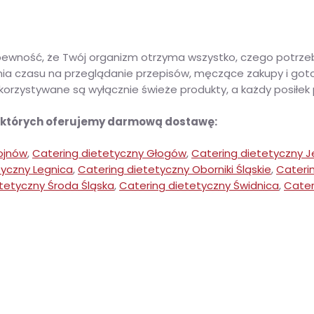
i pewność, że Twój organizm otrzyma wszystko, czego potrz
ia czasu na przeglądanie przepisów, męczące zakupy i goto
rzystywane są wyłącznie świeże produkty, a każdy posiłek pr
w których oferujemy darmową dostawę:
ojnów
,
Catering dietetyczny Głogów
,
Catering dietetyczny J
tyczny Legnica
,
Catering dietetyczny Oborniki Śląskie
,
Cateri
tetyczny Środa Śląska
,
Catering dietetyczny Świdnica
,
Cater