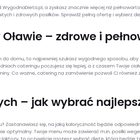
WygodnaDieta.pl, a zyskasz znacznie więcej niż pełnowartoś
ych i zdrowych posiłków. Sprawdź pełną ofertę i wybierz die
 Oławie – zdrowe i pełno
m do domu, to najpewniej szukasz wygodnego sposobu, aby 
dniach cateringu poczujesz się lepiej, a z czasem Twoje ciał
taminy. Co ważne, catering na zamówienie pozwoli Ci równi
ch – jak wybrać najlepsz
u? Zastanawiasz się, na jaką kaloryczność będzie odpowiedni
bie optymalny. Twoje menu może zawierać m.in. posiłki wege
czy laktozy, to oczywiście możesz wybrać dietę, która będzie 