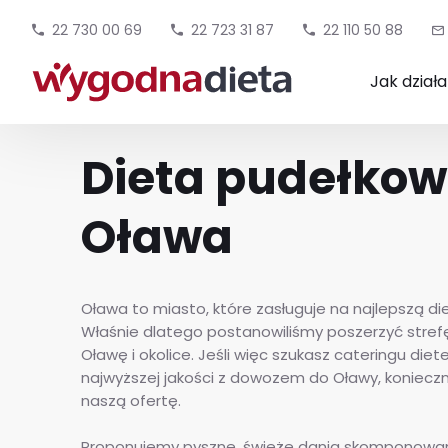
22 730 00 69
22 723 31 87
22 110 50 88
Jak dział
Dieta pudełko
Oława
Oława to miasto, które zasługuje na najlepszą d
Właśnie dlatego postanowiliśmy poszerzyć stre
Oławę i okolice. Jeśli więc szukasz cateringu die
najwyższej jakości z dowozem do Oławy, koniecz
naszą ofertę.
Proponujemy pyszne, świeże dania skomponowa