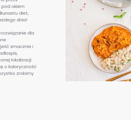
i pod okiem
kunastu diet,
ażdego dnia!
rozwiązanie dla
nne
jeść smacznie i
dłospis,
nej lokalizacji
ię o kaloryczność
szystko zrobimy