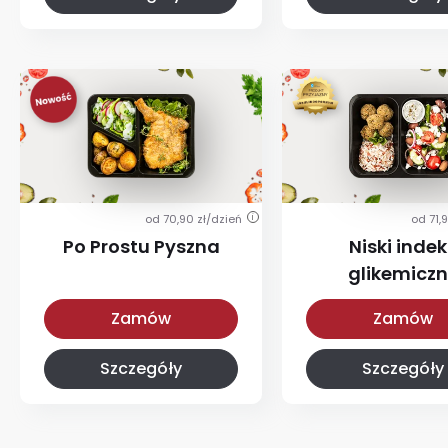
od 70,90 zł/dzień
od 71,
i
Po Prostu Pyszna
Niski indek
glikemicz
Po Prostu Pyszna
Z niskim IG
Zamów
Zamów
Szczegóły
Szczegóły