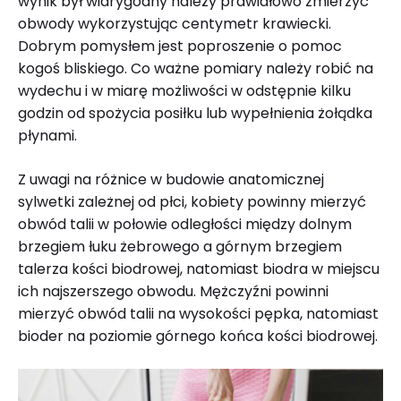
wynik był wiarygodny należy prawidłowo zmierzyć
obwody wykorzystując centymetr krawiecki.
Dobrym pomysłem jest poproszenie o pomoc
kogoś bliskiego. Co ważne pomiary należy robić na
wydechu i w miarę możliwości w odstępnie kilku
godzin od spożycia posiłku lub wypełnienia żołądka
płynami.
Z uwagi na różnice w budowie anatomicznej
sylwetki zależnej od płci, kobiety powinny mierzyć
obwód talii w połowie odległości między dolnym
brzegiem łuku żebrowego a górnym brzegiem
talerza kości biodrowej, natomiast biodra w miejscu
ich najszerszego obwodu. Mężczyźni powinni
mierzyć obwód talii na wysokości pępka, natomiast
bioder na poziomie górnego końca kości biodrowej.