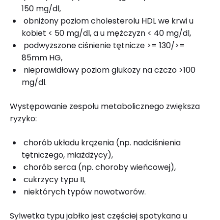
150 mg/dl,
obniżony poziom cholesterolu HDL we krwi u
kobiet < 50 mg/dl, a u mężczyzn < 40 mg/dl,
podwyższone ciśnienie tętnicze >= 130/>=
85mm HG,
nieprawidłowy poziom glukozy na czczo >100
mg/dl.
Występowanie zespołu metabolicznego zwiększa
ryzyko:
chorób układu krążenia (np. nadciśnienia
tętniczego, miażdżycy),
chorób serca (np. choroby wieńcowej),
cukrzycy typu II,
niektórych typów nowotworów.
Sylwetka typu jabłko jest częściej spotykana u