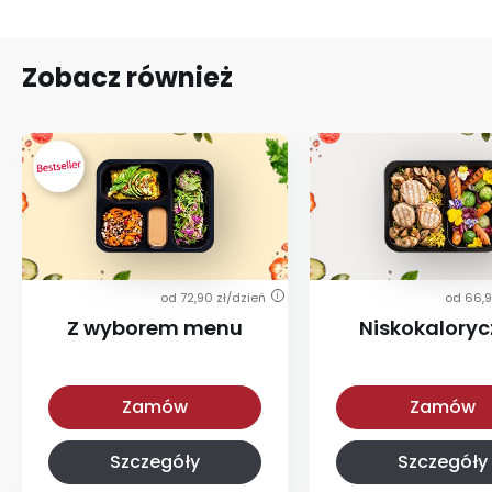
Zobacz również
od 72,90 zł/dzień
od 66,9
i
Z wyborem menu
Niskokalory
Z wyborem menu
Niskokaloryczna
Zamów
Zamów
Szczegóły
Szczegóły