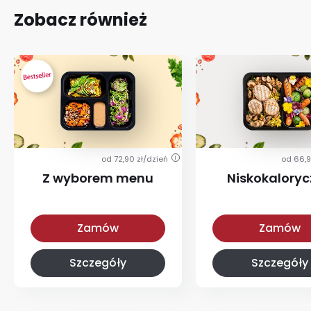
Zobacz również
od 72,90 zł/dzień
od 66,9
i
Z wyborem menu
Niskokalory
Z wyborem menu
Niskokaloryczna
Zamów
Zamów
Szczegóły
Szczegóły