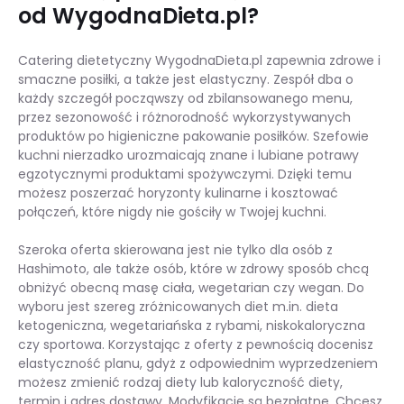
od WygodnaDieta.pl?
Catering dietetyczny WygodnaDieta.pl zapewnia zdrowe i
smaczne posiłki, a także jest elastyczny. Zespół dba o
każdy szczegół począwszy od zbilansowanego menu,
przez sezonowość i różnorodność wykorzystywanych
produktów po higieniczne pakowanie posiłków. Szefowie
kuchni nierzadko urozmaicają znane i lubiane potrawy
egzotycznymi produktami spożywczymi. Dzięki temu
możesz poszerzać horyzonty kulinarne i kosztować
połączeń, które nigdy nie gościły w Twojej kuchni.
Szeroka oferta skierowana jest nie tylko dla osób z
Hashimoto, ale także osób, które w zdrowy sposób chcą
obniżyć obecną masę ciała, wegetarian czy wegan. Do
wyboru jest szereg zróżnicowanych diet m.in. dieta
ketogeniczna, wegetariańska z rybami, niskokaloryczna
czy sportowa. Korzystając z oferty z pewnością docenisz
elastyczność planu, gdyż z odpowiednim wyprzedzeniem
możesz zmienić rodzaj diety lub kaloryczność diety,
termin i adres dostawy. Modyfikacje są bezpłatne. Chcesz