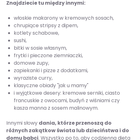
Znajdziecie tu między innymi:
włoskie makarony w kremowych sosach,
chrupiące stripsy z dipem,
kotlety schabowe,
sushi,
bitki w sosie własnym,
frytki i pieczone ziemniaczki,
domowe zupy,
zapiekanki i pizze z dodatkami,
wyraziste curry,
klasyczne obiady "jak u mamy"
i wyjątkowe desery: kremowe serniki, ciasto
francuskie z owocami, budyń z wiśniami czy
kasza manna z sosem malinowym.
Innymi słowy
dania, którze przenoszą do
różnych zakątkow świata lub dzieciństwa i do
domu babci
. Wszystko po to, aby codzienna dieta