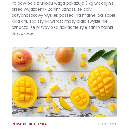
Po powrocie z urlopu waga pokazuje 3 kg więcej niż
przed wyjazdem? Zanim uznasz, że cały
dotychczasowy wysiłek poszedł na marne, daj sobie
kilka dni. Tak szybki wzrost masy ciała zwykle nie
oznacza, że przybyło Ci dokładnie tyle samo tkanki
tłuszczowej.
Wracasz z urlopu i waga pokazuje +3 kg? Zobacz, ile z tego to naprawdę tłuszcz
PORADY DIETETYKA
30.07.2026