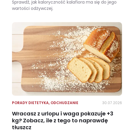
Sprawdź, jak kaloryczność kalafiora ma się do jego
wartości odżywczej.
Ile kalorii ma kalafior i czy warto jeść go na diecie?
PORADY DIETETYKA
,
ODCHUDZANIE
30.07.2026
Wracasz z urlopu i waga pokazuje +3
kg? Zobacz, ile z tego to naprawdę
tłuszcz