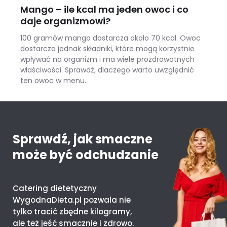
Mango – ile kcal ma jeden owoc i co
daje organizmowi?
100 gramów mango dostarcza około 70 kcal. Owoc
dostarcza jednak składniki, które mogą korzystnie
wpływać na organizm i ma wiele prozdrowotnych
właściwości. Sprawdź, dlaczego warto uwzględnić
ten owoc w menu.
Mango – ile kcal ma jeden owoc i co daje organizmowi?
Sprawdź, jak smaczne
może być odchudzanie
Catering dietetyczny
WygodnaDieta.pl pozwala nie
tylko tracić zbędne kilogramy,
ale też jeść smacznie i zdrowo.