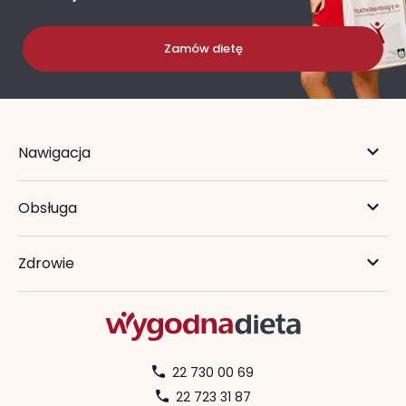
Zamów dietę
Nawigacja
Obsługa
Zdrowie
22 730 00 69
22 723 31 87