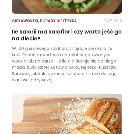
CIEKAWOSTKI
,
PORADY DIETETYKA
31.07.2026
Ile kalorii ma kalafior i czy warto jeść go
na diecie?
W 100 g surowego kalafiora znajduje się około 25
kcal. Podobną wartość ma kalafior gotowany w
wodzie lub na parze – o ile nie dodaje się do niego
masła, bułki tartej, sosów albo dużej ilości tłuszczu.
Sprawdź, jak kaloryczność kalafiora ma się do jego
wartości odżywczej.
Ile kalorii ma kalafior i czy warto jeść go na diecie?