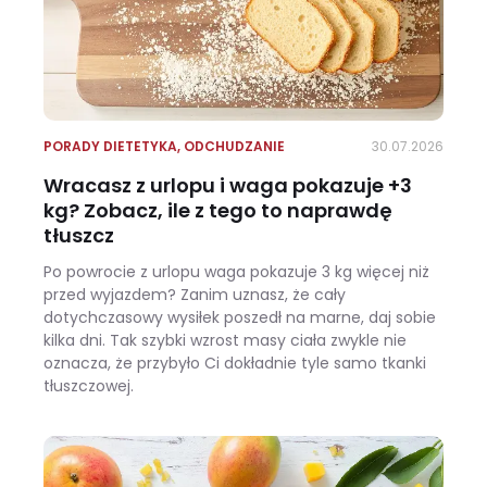
PORADY DIETETYKA
,
ODCHUDZANIE
30.07.2026
Wracasz z urlopu i waga pokazuje +3
kg? Zobacz, ile z tego to naprawdę
tłuszcz
Po powrocie z urlopu waga pokazuje 3 kg więcej niż
przed wyjazdem? Zanim uznasz, że cały
dotychczasowy wysiłek poszedł na marne, daj sobie
kilka dni. Tak szybki wzrost masy ciała zwykle nie
oznacza, że przybyło Ci dokładnie tyle samo tkanki
tłuszczowej.
Wracasz z urlopu i waga pokazuje +3 kg? Zobacz, ile z tego to naprawdę tłuszcz