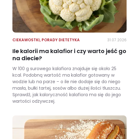
CIEKAWOSTKI
,
PORADY DIETETYKA
31.07.2026
Ile kalorii ma kalafior i czy warto jeść go
na diecie?
W 100 g surowego kalafiora znajduje się około 25
kcal. Podobną wartość ma kalafior gotowany w
wodzie lub na parze – o ile nie dodaje się do niego
masła, bułki tartej, sosów albo dużej ilości tłuszczu.
Sprawdź, jak kaloryczność kalafiora ma się do jego
wartości odżywczej.
Ile kalorii ma kalafior i czy warto jeść go na diecie?