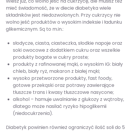
Wiesz już, co wolno jeść na cukrzycę, ale musisz też
mieć świadomość, że w diecie diabetyka wiele
składników jest niedozwolonych. Przy cukrzycy nie
wolno jeść produktów o wysokim indeksie i ładunku
glikemicznym. Są to m.in.:
słodycze, ciasta, ciasteczka, słodkie napoje oraz
soki owocowe z dodatkiem cukru oraz wszelkie
produkty bogate w cukry proste;
produkty z rafinowanej mąki, o wysokim IG: biały
chleb, biały ryż, makaron z białej mąki;
wysoko przetworzone produkty, fast foody,
gotowe przekąski oraz potrawy zawierające
tłuszcze trans i kwasy tłuszczowe nasycone;
alkohol – hamuje uwalnianie z glukozy z wątroby,
dlatego może nasilać ryzyko hipoglikemii
(niedocukrzenia).
Diabetyk powinien również ograniczyć ilość soli do 5