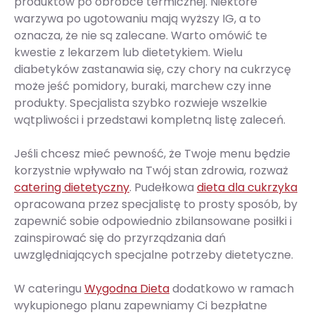
produktów po obróbce termicznej. Niektóre
warzywa po ugotowaniu mają wyższy IG, a to
oznacza, że nie są zalecane. Warto omówić te
kwestie z lekarzem lub dietetykiem. Wielu
diabetyków zastanawia się, czy chory na cukrzycę
może jeść pomidory, buraki, marchew czy inne
produkty. Specjalista szybko rozwieje wszelkie
wątpliwości i przedstawi kompletną listę zaleceń.
Jeśli chcesz mieć pewność, że Twoje menu będzie
korzystnie wpływało na Twój stan zdrowia, rozważ
catering dietetyczny
. Pudełkowa
dieta dla cukrzyka
opracowana przez specjalistę to prosty sposób, by
zapewnić sobie odpowiednio zbilansowane posiłki i
zainspirować się do przyrządzania dań
uwzględniających specjalne potrzeby dietetyczne.
W cateringu
Wygodna Dieta
dodatkowo w ramach
wykupionego planu zapewniamy Ci bezpłatne