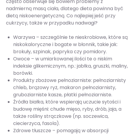
często obserwuje się bowiem problemy z
nadmierną masą ciała, dlatego dieta powinna być
dietą niskoenergetyczną. Co najlepiej jeść przy
cukrzycy, także w przypadku nadwagi?
Warzywa – szczególnie te nieskrobiowe, które są
niskokaloryczne i bogate w błonnik, takie jak:
brokuły, szpinak, papryka czy pomidory.
Owoce – w umiarkowanej ilości te o niskim
indeksie glikemicznym, np.: jabłka, gruszki, maliny,
borówki.
Produkty zbożowe pełnoziarniste: pełnoziarnisty
chleb, brązowy ryż, makaron pełnoziarnisty,
gruboziarniste kasze, płatki pełnoziarniste.
Źródła białka, które wspierają uczucie sytości i
budowę mięśni: chude mięso, ryby, drób, jaja, a
także rośliny strączkowe (np. soczewica,
ciecierzyca, fasola).
Zdrowe tłuszcze – pomagają w absorpcji