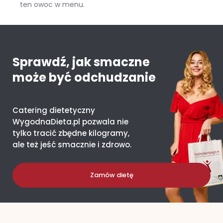
ten owoc w menu.
Mango – ile kcal ma jeden owoc i co daje organizmowi?
Sprawdź, jak smaczne
może być odchudzanie
Catering dietetyczny
WygodnaDieta.pl pozwala nie
tylko tracić zbędne kilogramy,
ale też jeść smacznie i zdrowo.
Zamów dietę