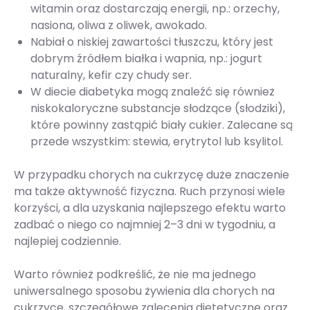
witamin oraz dostarczają energii, np.: orzechy,
nasiona, oliwa z oliwek, awokado.
Nabiał o niskiej zawartości tłuszczu, który jest
dobrym źródłem białka i wapnia, np.: jogurt
naturalny, kefir czy chudy ser.
W diecie diabetyka mogą znaleźć się również
niskokaloryczne substancje słodzące (słodziki),
które powinny zastąpić biały cukier. Zalecane są
przede wszystkim: stewia, erytrytol lub ksylitol.
W przypadku chorych na cukrzycę duże znaczenie
ma także aktywność fizyczna. Ruch przynosi wiele
korzyści, a dla uzyskania najlepszego efektu warto
zadbać o niego co najmniej 2–3 dni w tygodniu, a
najlepiej codziennie.
Warto również podkreślić, że nie ma jednego
uniwersalnego sposobu żywienia dla chorych na
cukrzycę, szczegółowe zalecenia dietetyczne oraz