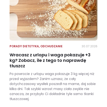
PORADY DIETETYKA
,
ODCHUDZANIE
30.07.2026
Wracasz z urlopu i waga pokazuje +3
kg? Zobacz, ile z tego to naprawdę
tłuszcz
Po powrocie z urlopu waga pokazuje 3 kg więcej niż
przed wyjazdem? Zanim uznasz, że cały
dotychczasowy wysiłek poszedł na marne, daj sobie
kilka dni. Tak szybki wzrost masy ciała zwykle nie
oznacza, że przybyło Ci dokładnie tyle samo tkanki
tłuszczowej.
Wracasz z urlopu i waga pokazuje +3 kg? Zobacz, ile z tego to naprawdę tłuszcz