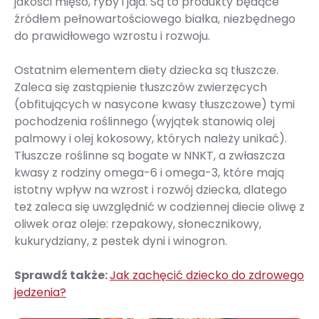
jakości mięso, ryby i jaja. Są to produkty będące
źródłem pełnowartościowego białka, niezbędnego
do prawidłowego wzrostu i rozwoju.
Ostatnim elementem diety dziecka są tłuszcze.
Zaleca się zastąpienie tłuszczów zwierzęcych
(obfitujących w nasycone kwasy tłuszczowe) tymi
pochodzenia roślinnego (wyjątek stanowią olej
palmowy i olej kokosowy, których należy unikać).
Tłuszcze roślinne są bogate w NNKT, a zwłaszcza
kwasy z rodziny omega-6 i omega-3, które mają
istotny wpływ na wzrost i rozwój dziecka, dlatego
też zaleca się uwzględnić w codziennej diecie oliwę z
oliwek oraz oleje: rzepakowy, słonecznikowy,
kukurydziany, z pestek dyni i winogron.
Sprawdź także:
Jak zachęcić dziecko do zdrowego
jedzenia?