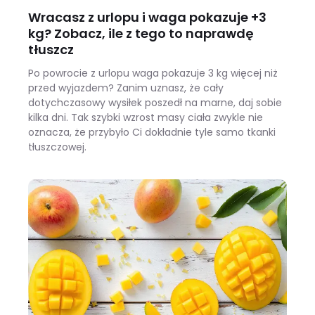
Wracasz z urlopu i waga pokazuje +3
kg? Zobacz, ile z tego to naprawdę
tłuszcz
Po powrocie z urlopu waga pokazuje 3 kg więcej niż
przed wyjazdem? Zanim uznasz, że cały
dotychczasowy wysiłek poszedł na marne, daj sobie
kilka dni. Tak szybki wzrost masy ciała zwykle nie
oznacza, że przybyło Ci dokładnie tyle samo tkanki
tłuszczowej.
Wracasz z urlopu i waga pokazuje +3 kg? Zobacz, ile z tego to naprawdę tłuszcz