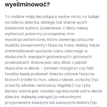
wyeliminować?
To rodzice mają decydujący wpływ na to, co ląduje
na talerzu dziecka, dlatego tak ważne są ich
świadome wybory żywieniowe. Z diety należy
wykluczyć pokarmy prozapalne, m.in.
wysokoprzetworzone, które zawierają sztuczne
dodatki, konserwanty i tłuszcze trans. Należy także
zminimalizować spożycie cukru obecnego w
słodyczach, napojach gazowanych i gotowych
przekąskach. Ważne jest, aby dbać o jakość
tłuszczów w diecie – zamiast margaryn czy fast
foodów lepiej podawać dziecku zdrowe tłuszcze,
których źródła to m.in.: oliwa z oliwek, orzechy (np.
orzechy włoskie, nerkowca, migdały) czy ryby.
Bardzo ważne jest również ograniczanie soli w diecie
dziecka. Najlepiej zastąpić ja naturalnymi
przyprawami, świeżymi lub suszonymi ziołami (np.