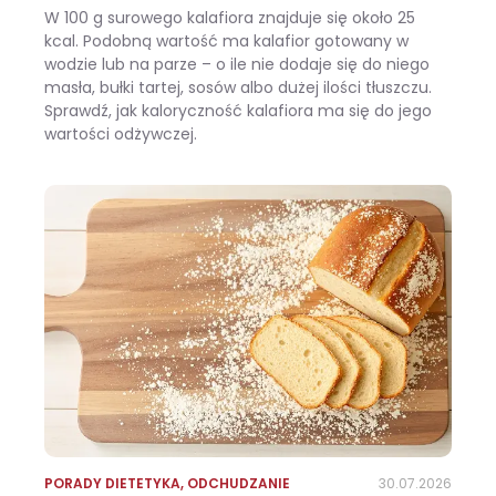
W 100 g surowego kalafiora znajduje się około 25
kcal. Podobną wartość ma kalafior gotowany w
wodzie lub na parze – o ile nie dodaje się do niego
masła, bułki tartej, sosów albo dużej ilości tłuszczu.
Sprawdź, jak kaloryczność kalafiora ma się do jego
wartości odżywczej.
Ile kalorii ma kalafior i czy warto jeść go na diecie?
PORADY DIETETYKA
,
ODCHUDZANIE
30.07.2026