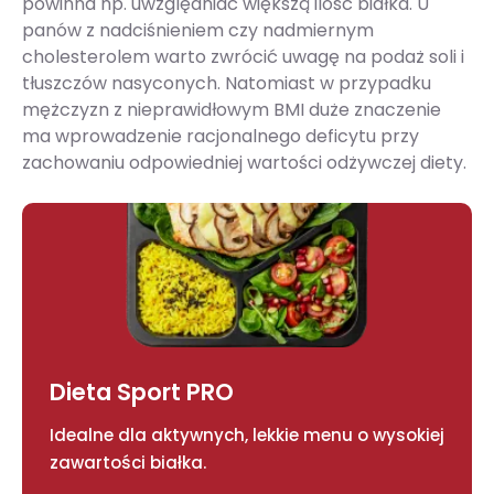
powinna np. uwzględniać większą ilość białka. U
panów z nadciśnieniem czy nadmiernym
cholesterolem warto zwrócić uwagę na podaż soli i
tłuszczów nasyconych. Natomiast w przypadku
mężczyzn z nieprawidłowym BMI duże znaczenie
ma wprowadzenie racjonalnego deficytu przy
zachowaniu odpowiedniej wartości odżywczej diety.
Dieta Sport PRO
Idealne dla aktywnych, lekkie menu o wysokiej
zawartości białka.