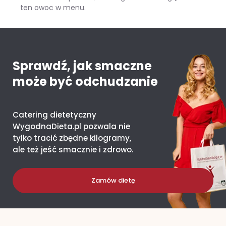
ten owoc w menu.
Mango – ile kcal ma jeden owoc i co daje organizmowi?
Sprawdź, jak smaczne
może być odchudzanie
Catering dietetyczny
WygodnaDieta.pl pozwala nie
tylko tracić zbędne kilogramy,
ale też jeść smacznie i zdrowo.
Zamów dietę