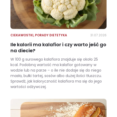
CIEKAWOSTKI
,
PORADY DIETETYKA
31.07.2026
Ile kalorii ma kalafior i czy warto jeść go
na diecie?
W 100 g surowego kalafiora znajduje się około 25
kcal. Podobną wartość ma kalafior gotowany w
wodzie lub na parze – o ile nie dodaje się do niego
masła, bułki tartej, sosów albo dużej ilości tłuszczu.
Sprawdź, jak kaloryczność kalafiora ma się do jego
wartości odżywczej.
Ile kalorii ma kalafior i czy warto jeść go na diecie?