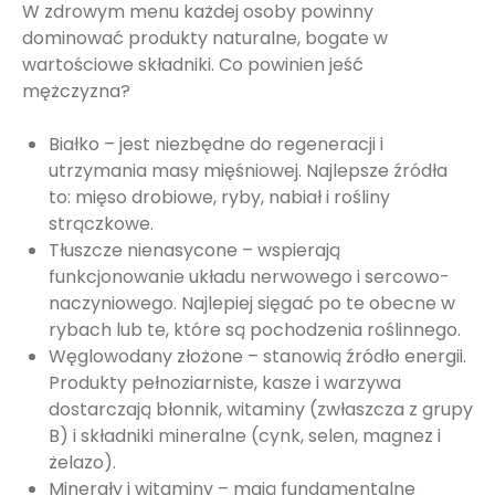
W zdrowym menu każdej osoby powinny
dominować produkty naturalne, bogate w
wartościowe składniki. Co powinien jeść
mężczyzna?
Białko – jest niezbędne do regeneracji i
utrzymania masy mięśniowej. Najlepsze źródła
to: mięso drobiowe, ryby, nabiał i rośliny
strączkowe.
Tłuszcze nienasycone – wspierają
funkcjonowanie układu nerwowego i sercowo-
naczyniowego. Najlepiej sięgać po te obecne w
rybach lub te, które są pochodzenia roślinnego.
Węglowodany złożone – stanowią źródło energii.
Produkty pełnoziarniste, kasze i warzywa
dostarczają błonnik, witaminy (zwłaszcza z grupy
B) i składniki mineralne (cynk, selen, magnez i
żelazo).
Minerały i witaminy – mają fundamentalne