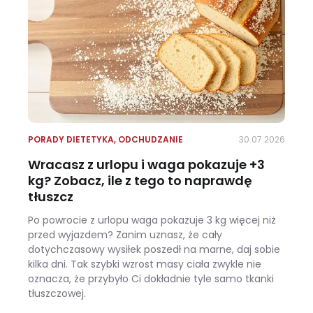
PORADY DIETETYKA
,
ODCHUDZANIE
30.07.2026
Wracasz z urlopu i waga pokazuje +3
kg? Zobacz, ile z tego to naprawdę
tłuszcz
Po powrocie z urlopu waga pokazuje 3 kg więcej niż
przed wyjazdem? Zanim uznasz, że cały
dotychczasowy wysiłek poszedł na marne, daj sobie
kilka dni. Tak szybki wzrost masy ciała zwykle nie
oznacza, że przybyło Ci dokładnie tyle samo tkanki
tłuszczowej.
Wracasz z urlopu i waga pokazuje +3 kg? Zobacz, ile z tego to naprawdę tłuszcz