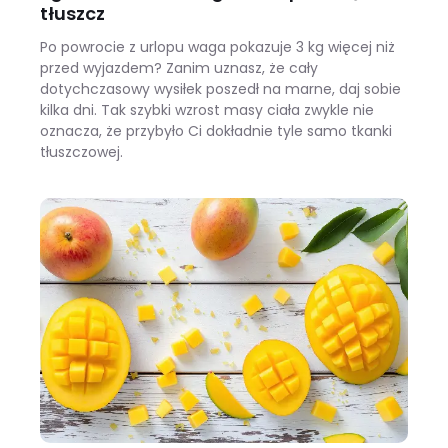
tłuszcz
Po powrocie z urlopu waga pokazuje 3 kg więcej niż
przed wyjazdem? Zanim uznasz, że cały
dotychczasowy wysiłek poszedł na marne, daj sobie
kilka dni. Tak szybki wzrost masy ciała zwykle nie
oznacza, że przybyło Ci dokładnie tyle samo tkanki
tłuszczowej.
Wracasz z urlopu i waga pokazuje +3 kg? Zobacz, ile z tego to naprawdę tłuszcz