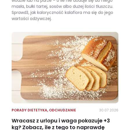
wodzie lub na parze – o ile nie dodaje się do niego
masła, bułki tartej, sosów albo dużej ilości tłuszczu.
Sprawdź, jak kaloryczność kalafiora ma się do jego
wartości odżywczej.
Ile kalorii ma kalafior i czy warto jeść go na diecie?
PORADY DIETETYKA
,
ODCHUDZANIE
30.07.2026
Wracasz z urlopu i waga pokazuje +3
kg? Zobacz, ile z tego to naprawdę