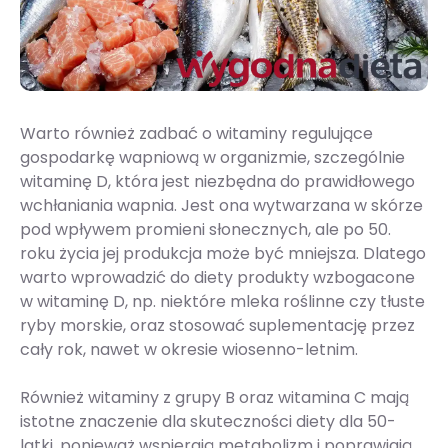
Warto również zadbać o witaminy regulujące
gospodarkę wapniową w organizmie, szczególnie
witaminę D, która jest niezbędna do prawidłowego
wchłaniania wapnia. Jest ona wytwarzana w skórze
pod wpływem promieni słonecznych, ale po 50.
roku życia jej produkcja może być mniejsza. Dlatego
warto wprowadzić do diety produkty wzbogacone
w witaminę D, np. niektóre mleka roślinne czy tłuste
ryby morskie, oraz stosować suplementację przez
cały rok, nawet w okresie wiosenno-letnim.
Również witaminy z grupy B oraz witamina C mają
istotne znaczenie dla skuteczności diety dla 50-
latki, ponieważ wspierają metabolizm i poprawiają