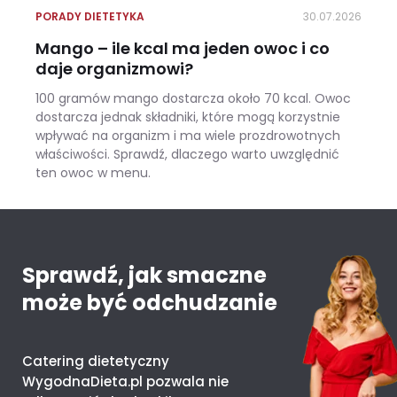
PORADY DIETETYKA
30.07.2026
Mango – ile kcal ma jeden owoc i co
daje organizmowi?
100 gramów mango dostarcza około 70 kcal. Owoc
dostarcza jednak składniki, które mogą korzystnie
wpływać na organizm i ma wiele prozdrowotnych
właściwości. Sprawdź, dlaczego warto uwzględnić
ten owoc w menu.
Mango – ile kcal ma jeden owoc i co daje organizmowi?
Sprawdź, jak smaczne
może być odchudzanie
Catering dietetyczny
WygodnaDieta.pl pozwala nie