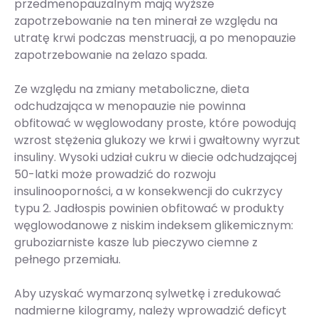
przedmenopauzalnym mają wyższe
zapotrzebowanie na ten minerał ze względu na
utratę krwi podczas menstruacji, a po menopauzie
zapotrzebowanie na żelazo spada.
Ze względu na zmiany metaboliczne, dieta
odchudzająca w menopauzie nie powinna
obfitować w węglowodany proste, które powodują
wzrost stężenia glukozy we krwi i gwałtowny wyrzut
insuliny. Wysoki udział cukru w diecie odchudzającej
50-latki może prowadzić do rozwoju
insulinooporności, a w konsekwencji do cukrzycy
typu 2. Jadłospis powinien obfitować w produkty
węglowodanowe z niskim indeksem glikemicznym:
gruboziarniste kasze lub pieczywo ciemne z
pełnego przemiału.
Aby uzyskać wymarzoną sylwetkę i zredukować
nadmierne kilogramy, należy wprowadzić deficyt