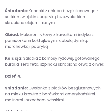
Śniadanie:
Kanapki z chleba bezglutenowego z
serkiem wiejskim, papryką i szczypiorkiem
skropione olejem lnianym
Obiad:
Makaron ryżowy z kawałkami indyka z
pomidorkami koktajlowymi, cebulą dymką,
marchewką i papryką
Kolacja:
Sałatka z komosy ryżowej, gotowanego
buraka, sera feta, szpinaku skropiona oliwą z oliwek
Dzień 4.
Śniadanie:
Owsianka z płatków bezglutenowych
na mleku krowim z borówkami amerykańskimi,
malinami i orzechami włoskimi