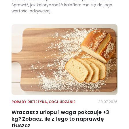
Sprawdź, jak kaloryczność kalafiora ma się do jego
wartości odżywczej.
Ile kalorii ma kalafior i czy warto jeść go na diecie?
PORADY DIETETYKA
,
ODCHUDZANIE
30.07.2026
Wracasz z urlopu i waga pokazuje +3
kg? Zobacz, ile z tego to naprawdę
tłuszcz