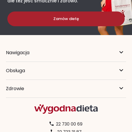
ale też jeść smacznie i zdrowo.
Zamów dietę
Nawigacja
Obsługa
Zdrowie
22 730 00 69