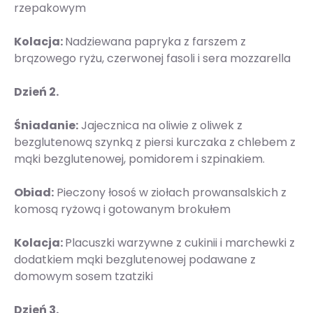
rzepakowym
Kolacja:
Nadziewana papryka z farszem z
brązowego ryżu, czerwonej fasoli i sera mozzarella
Dzień 2.
Śniadanie:
Jajecznica na oliwie z oliwek z
bezglutenową szynką z piersi kurczaka z chlebem z
mąki bezglutenowej, pomidorem i szpinakiem.
Obiad:
Pieczony łosoś w ziołach prowansalskich z
komosą ryżową i gotowanym brokułem
Kolacja:
Placuszki warzywne z cukinii i marchewki z
dodatkiem mąki bezglutenowej podawane z
domowym sosem tzatziki
Dzień 3.