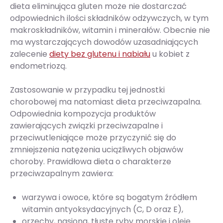
dieta eliminująca gluten może nie dostarczać
odpowiednich ilości składników odżywczych, w tym
makroskładników, witamin i minerałów. Obecnie nie
ma wystarczających dowodów uzasadniających
zalecenie
diety bez glutenu i nabiału
u kobiet z
endometriozą.
Zastosowanie w przypadku tej jednostki
chorobowej ma natomiast dieta przeciwzapalna.
Odpowiednia kompozycja produktów
zawierających związki przeciwzapalne i
przeciwutleniające może przyczynić się do
zmniejszenia natężenia uciążliwych objawów
choroby. Prawidłowa dieta o charakterze
przeciwzapalnym zawiera:
warzywa i owoce, które są bogatym źródłem
witamin antyoksydacyjnych (C, D oraz E),
orzechy, nasiona, tłuste ryby morskie i oleje