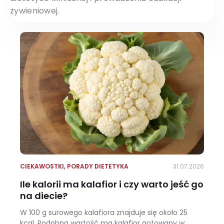
żywieniowej.
CIEKAWOSTKI
,
PORADY DIETETYKA
31.07.2026
Ile kalorii ma kalafior i czy warto jeść go
na diecie?
W 100 g surowego kalafiora znajduje się około 25
kcal. Podobną wartość ma kalafior gotowany w