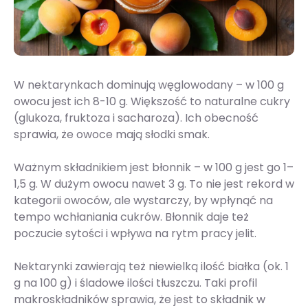
W nektarynkach dominują węglowodany – w 100 g
owocu jest ich 8-10 g. Większość to naturalne cukry
(glukoza, fruktoza i sacharoza). Ich obecność
sprawia, że owoce mają słodki smak.
Ważnym składnikiem jest błonnik – w 100 g jest go 1–
1,5 g. W dużym owocu nawet 3 g. To nie jest rekord w
kategorii owoców, ale wystarczy, by wpłynąć na
tempo wchłaniania cukrów. Błonnik daje też
poczucie sytości i wpływa na rytm pracy jelit.
Nektarynki zawierają też niewielką ilość białka (ok. 1
g na 100 g) i śladowe ilości tłuszczu. Taki profil
makroskładników sprawia, że jest to składnik w