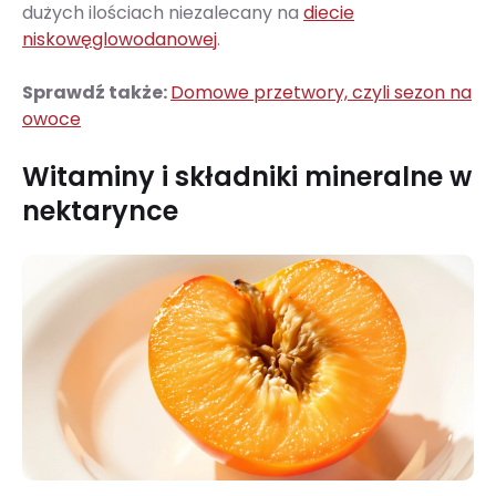
dużych ilościach niezalecany na
diecie
niskowęglowodanowej
.
Sprawdź także:
Domowe przetwory, czyli sezon na
owoce
Witaminy i składniki mineralne w
nektarynce