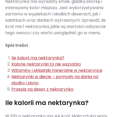
Nektarynka ma wyrazisty smak, gładką skórkę i
intensywny kolor miąższu. Jest wykorzystywana
zarówno w wypiekach i słodkich deserach, jak i
sałatkach oraz daniach wytrawnych. Sprawdź, ile
kcal ma 1 nektarynka, jakie są wartości odżywcze
tego owocu i czy warto uwzględnić go w menu.
Spis treści
Ile kalorii ma nektarynka?
Kalorie nektarynki to nie wszystko
Witaminy i składniki mineralne w nektarynce
Nektarynki w diecie – pomysły na dania na
słodko i słono
Przepis na deser z nektarynką
Ile kalorii ma nektarynka?
W 100 g nektarynka ma 44 kcal. Mała sztuka waży