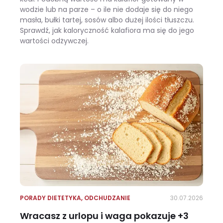
wodzie lub na parze – o ile nie dodaje się do niego
masła, bułki tartej, sosów albo dużej ilości tłuszczu.
Sprawdź, jak kaloryczność kalafiora ma się do jego
wartości odżywczej.
Ile kalorii ma kalafior i czy warto jeść go na diecie?
PORADY DIETETYKA
,
ODCHUDZANIE
30.07.2026
Wracasz z urlopu i waga pokazuje +3