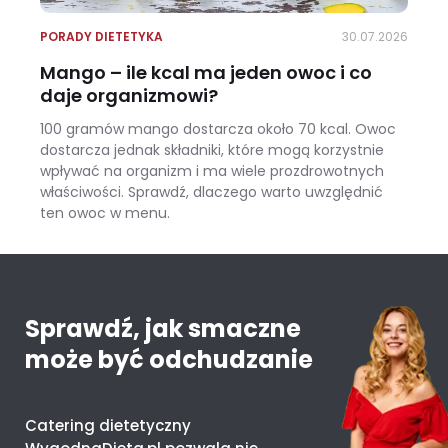
PORADY DIETETYKA
30.07.2026
Mango – ile kcal ma jeden owoc i co
daje organizmowi?
100 gramów mango dostarcza około 70 kcal. Owoc
dostarcza jednak składniki, które mogą korzystnie
wpływać na organizm i ma wiele prozdrowotnych
właściwości. Sprawdź, dlaczego warto uwzględnić
ten owoc w menu.
Mango – ile kcal ma jeden owoc i co daje organizmowi?
Sprawdź, jak smaczne
może być odchudzanie
Catering dietetyczny