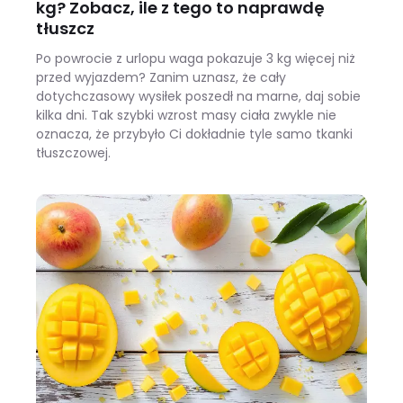
kg? Zobacz, ile z tego to naprawdę
tłuszcz
Po powrocie z urlopu waga pokazuje 3 kg więcej niż
przed wyjazdem? Zanim uznasz, że cały
dotychczasowy wysiłek poszedł na marne, daj sobie
kilka dni. Tak szybki wzrost masy ciała zwykle nie
oznacza, że przybyło Ci dokładnie tyle samo tkanki
tłuszczowej.
Wracasz z urlopu i waga pokazuje +3 kg? Zobacz, ile z tego to naprawdę tłuszcz