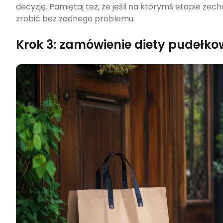
decyzję. Pamiętaj też, że jeśli na którymś etapie ze
zrobić bez żadnego problemu.
Krok 3: zamówienie diety pudełko