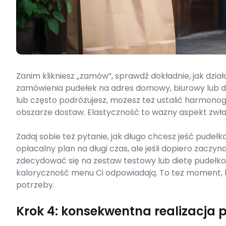
Zanim klikniesz „zamów”, sprawdź dokładnie, jak dz
zamówienia pudełek na adres domowy, biurowy lub do
lub często podróżujesz, możesz też ustalić harmonogr
obszarze dostaw. Elastyczność to ważny aspekt zwłasz
Zadaj sobie też pytanie, jak długo chcesz jeść pudełk
opłacalny plan na długi czas, ale jeśli dopiero zacz
zdecydować się na zestaw testowy lub dietę pudełkową
kaloryczność menu Ci odpowiadają. To też moment, by
potrzeby.
Krok 4: konsekwentna realizacja 