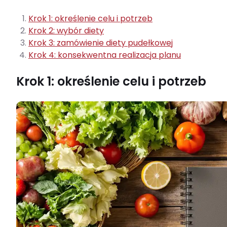
Krok 1: określenie celu i potrzeb
Krok 2: wybór diety
Krok 3: zamówienie diety pudełkowej
Krok 4: konsekwentna realizacja planu
Krok 1: określenie celu i potrzeb